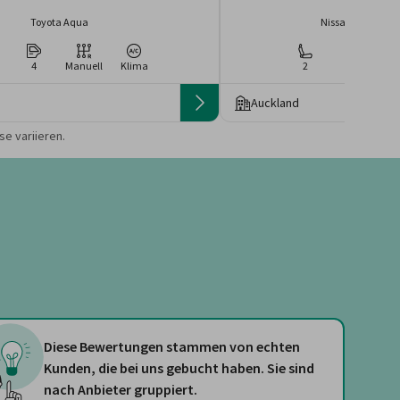
Toyota Aqua
Nissan March 5 D
4
Manuell
Klima
2
4
Ma
Auckland
 die Preise von der
e variieren.
Diese Bewertungen stammen von echten
Kunden, die bei uns gebucht haben. Sie sind
nach Anbieter gruppiert.