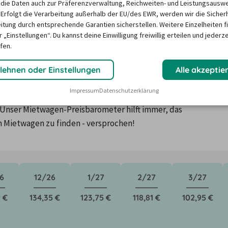
die Daten auch zur Präferenzverwaltung, Reichweiten- und Leistungsausw
 Erfolgt die Verarbeitung außerhalb der EU/des EWR, werden wir die Sicher
itung durch entsprechende Garantien sicherstellen. Weitere Einzelheiten f
 „Einstellungen“. Du kannst deine Einwilligung freiwillig erteilen und jederze
fen.
n in Auckland ?
lehnen oder Einstellungen
Alle akzeptie
Impressum
Datenschutzerklärung
ktoren wie saisonale Nachfrage, Feiertage oder lokale 
Unser Mietwagen-Preisbarometer hilft immer, das 
n Mietwagen zu finden - versprochen!
6
12/26
1/27
2/27
3/27
 €
134,35 €
123,75 €
118,81 €
102,95 €