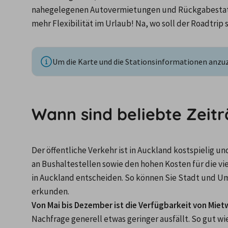
nahegelegenen Autovermietungen und Rückgabestatio
mehr Flexibilität im Urlaub! Na, wo soll der Roadtrip 
Um die Karte und die Stationsinformationen anzuze
Wann sind beliebte Zeit
Der öffentliche Verkehr ist in Auckland kostspielig u
an Bushaltestellen sowie den hohen Kosten für die vie
in Auckland entscheiden. So können Sie Stadt und U
erkunden.
Von Mai bis Dezember ist die Verfügbarkeit von Mie
Nachfrage generell etwas geringer ausfällt. So gut wi