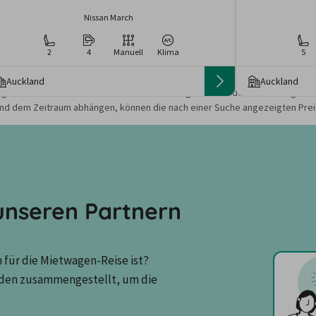
Nissan March
2
4
Manuell
Klima
5
Auckland
Auckland
gebote und Preise basieren auf den Suchergebnissen der letzten Tage. Da
nd dem Zeitraum abhängen, können die nach einer Suche angezeigten Preis
nseren Partnern
für die Mietwagen-Reise ist? 
den zusammengestellt, um die 