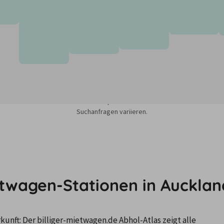
sieren auf dem Minimum Median-Suchpreis für die nächsten 12 Monate und k
Suchanfragen variieren.
etwagen-Stationen in Aucklan
nft: Der billiger-mietwagen.de Abhol-Atlas zeigt alle 