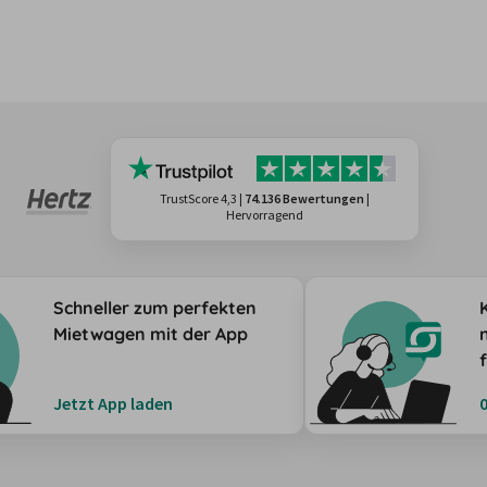
TrustScore 4,3
|
74.136 Bewertungen
|
Hervorragend
Schneller zum perfekten
Mietwagen mit der App
Jetzt App laden
0