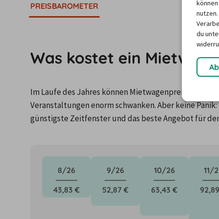
können 
PREISBAROMETER
nutzen.
Verarbe
du unter
widerru
Was kostet ein Mietwage
Ab
Im Laufe des Jahres können Mietwagenpreise durch Fa
Veranstaltungen enorm schwanken. Aber keine Panik: 
günstigste Zeitfenster und das beste Angebot für de
8/26
9/26
10/26
11/2
43,83 €
52,87 €
63,43 €
92,89