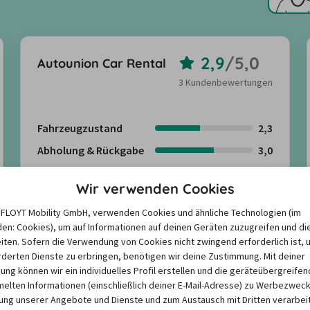
2,9
/
5,0
Autounion Car Rental
3 Kundenbewertungen
Fahrzeugzustand
2,3
Abholung & Rückgabe
3,0
Freundlichkeit
3,3
Wir verwenden Cookies
Angebote suchen
e FLOYT Mobility GmbH, verwenden Cookies und ähnliche Technologien (im
en: Cookies), um auf Informationen auf deinen Geräten zuzugreifen und di
iten. Sofern die Verwendung von Cookies nicht zwingend erforderlich ist, 
Kundenbewertungen anzeigen
derten Dienste zu erbringen, benötigen wir deine Zustimmung. Mit deiner
igung können wir ein individuelles Profil erstellen und die geräteübergreifen
lten Informationen (einschließlich deiner E-Mail-Adresse) zu Werbezweck
Mehr anzeigen
ng unserer Angebote und Dienste und zum Austausch mit Dritten verarbeit