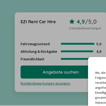
4,9
/
5,0
EZI Rent Car Hire
5 Kundenbewertungen
Fahrzeugzustand
5,0
Abholung & Rückgabe
4,8
Freundlichkeit
5,0
Angebote suchen
Wir, di
Folgend
verarbe
Kundenbewertungen anzeigen
angefor
Einwill
gesamme
Anpassu