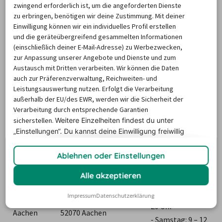
zwingend erforderlich ist, um die angeforderten Dienste
bisher über 100 Mietstationen eröffnet. Ein Großteil 
zu erbringen, benötigen wir deine Zustimmung. Mit deiner
dieser Filialen wurde an 
Bahnhöfen
 sowie in den 
Einwilligung können wir ein individuelles Profil erstellen
Innenstädten errichtet. Dabei befinden sich ebenfalls 
und die geräteübergreifend gesammelten Informationen
(einschließlich deiner E-Mail-Adresse) zu Werbezwecken,
Stationen von Enterprise in Aachen. Die Autovermietung 
zur Anpassung unserer Angebote und Dienste und zum
hat hier bisher zwei Filialen eröffnet. Beide Mietstationen 
Austausch mit Dritten verarbeiten. Wir können die Daten
wurden nahe des Zentrums platziert. In der 
auch zur Präferenzverwaltung, Reichweiten- und
Leistungsauswertung nutzen. Erfolgt die Verarbeitung
nachstehenden Tabelle finden Sie die Adressen sowie die 
außerhalb der EU/des EWR, werden wir die Sicherheit der
Öffnungszeiten der Filialen:
Verarbeitung durch entsprechende Garantien
sicherstellen.
Weitere Einzelheiten findest du unter
Station
Adresse
Öffnungszeiten
„Einstellungen“. Du
kannst deine Einwilligung freiwillig
erteilen und jederzeit
widerrufen.
- Montag – 
Ablehnen oder Einstellungen
Donnerstag: 7.30 
Alle akzeptieren
– 18 Uhr
- Freitag: 7.30 - 
Impressum
Datenschutzerklärung
Enterprise 
Jülicher Straße 258, 
20 Uhr
Aachen
52070 Aachen
- Samstag: 9 – 12 