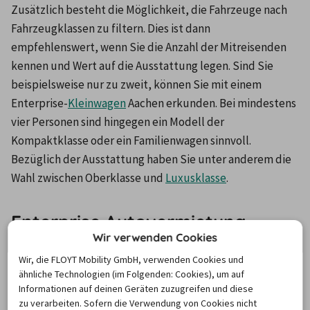
Zusätzlich besteht die Möglichkeit, die Fahrzeuge nach 
Fahrzeugklassen zu filtern. Dies ist dann 
empfehlenswert, wenn Sie die Anzahl der Mitreisenden 
kennen und Wert auf die Ausstattung legen. Sind Sie 
beispielsweise nur zu zweit, können Sie mit einem 
Enterprise-
Kleinwagen
 Aachen erkunden. Bei mindestens 
vier Personen sind hingegen ein Modell der 
Kompaktklasse oder ein Familienwagen sinnvoll. 
Bezüglich der Ausstattung haben Sie unter anderem die 
Wahl zwischen Oberklasse und 
Luxusklasse
.
Enterprise Autovermietung
Wir verwenden Cookies
Aachen – Die Mietstationen
Wir, die FLOYT Mobility GmbH, verwenden Cookies und
ähnliche Technologien (im Folgenden: Cookies), um auf
Mit rund 7.200 Filialen ist das Mietwagenunternehmen 
Informationen auf deinen Geräten zuzugreifen und diese
zu verarbeiten. Sofern die Verwendung von Cookies nicht
weltweit vertreten. In den deutschen Städten wurden 