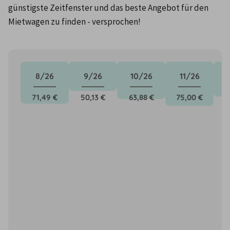
günstigste Zeitfenster und das beste Angebot für den 
Mietwagen zu finden - versprochen!
8/26
9/26
10/26
11/26
71,49 €
50,13 €
63,88 €
75,00 €
5