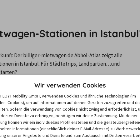
twagen-Stationen in Istanbul
nft: Der billiger-mietwagen.de Abhol-Atlas zeigt alle 
nen in Istanbul. Für Städtetrips, Landpartien…und 
starten?
Wir verwenden Cookies
igen, aktiviere bitte Cookies.
Klicke hier, um deine Cookie-Einst
e FLOYT Mobility GmbH, verwenden Cookies und ähnliche Technologien (im
en: Cookies), um auf Informationen auf deinen Geräten zuzugreifen und di
iten. Sofern die Verwendung von Cookies nicht zwingend erforderlich ist, 
derten Dienste zu erbringen, benötigen wir deine Zustimmung. Mit deiner
igung können wir ein individuelles Profil erstellen und die geräteübergreifen
e Istanbul
lten Informationen (einschließlich deiner E-Mail-Adresse) zu Werbezweck
ng unserer Angebote und Dienste und zum Austausch mit Dritten verarbeit