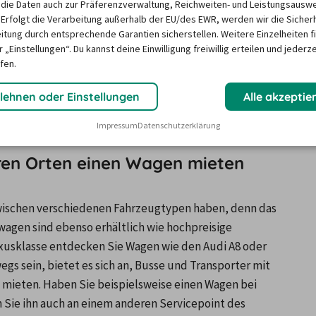
die Daten auch zur Präferenzverwaltung, Reichweiten- und Leistungsausw
 Erfolgt die Verarbeitung außerhalb der EU/des EWR, werden wir die Sicher
ruppe für Autovermietungen. Der Hauptsitz der Firma 
itung durch entsprechende Garantien sicherstellen. Weitere Einzelheiten f
ouis. Die Unternehmensgruppe, zu der National Car 
 „Einstellungen“. Du kannst deine Einwilligung freiwillig erteilen und jederze
r bekannt, in aller Welt hochwertige Mietwagen in 
fen.
 Auto oder praktischer Kombi, bei der Filiale von 
lehnen oder Einstellungen
Alle akzeptie
hrzeug für einen Städte- oder Strandurlaub. Die 
Auto zu Ihren Bedürfnissen passt.
Impressum
Datenschutzerklärung
eren Orten einen Wagen mieten
 zwischen verschiedenen Fahrzeugtypen haben, denn das 
wagen sind ebenso erhältlich wie hochpreisige 
xusklasse entdecken Sie Wagen wie den Audi A8 oder 
gs sein, bietet es sich an, Busse und Transporter mit 
 mieten. Haben Sie beispielsweise einen Wagen bei 
 Sie ihn auch an einem anderen Servicepoint des 