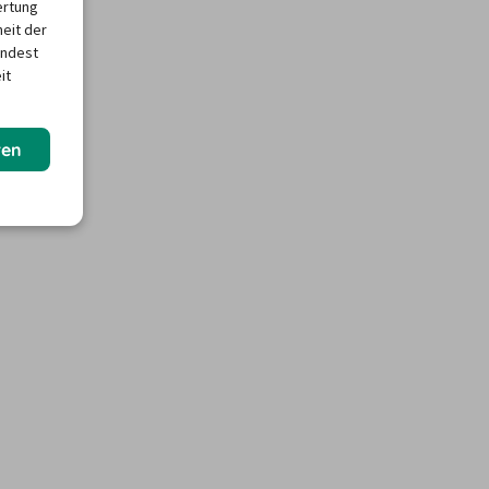
ertung
heit der
indest
it
ren