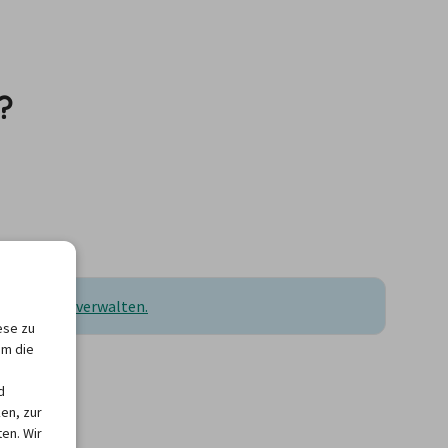
?
ellungen zu verwalten.
ese zu
um die
d
en, zur
en. Wir