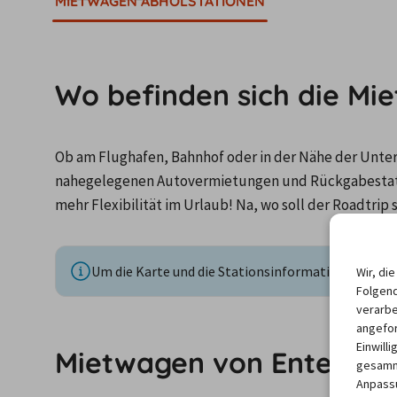
MIETWAGEN ABHOLSTATIONEN
Wo befinden sich die Mie
Ob am Flughafen, Bahnhof oder in der Nähe der Unterku
nahegelegenen Autovermietungen und Rückgabestatio
mehr Flexibilität im Urlaub! Na, wo soll der Roadtrip 
Um die Karte und die Stationsinformationen anzuze
Wir, di
Folgend
verarbe
angefor
Einwill
Mietwagen von Enterpris
gesamme
Anpassu