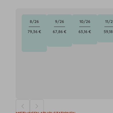
8/26
9/26
10/26
11/2
79,36 €
67,86 €
63,16 €
59,18
Die Preise ba