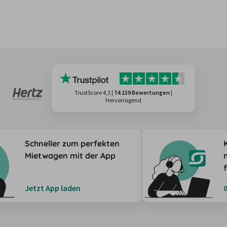
TrustScore 4,3
|
74.159 Bewertungen
|
Hervorragend
Schneller zum perfekten
Mietwagen mit der App
Jetzt App laden
0