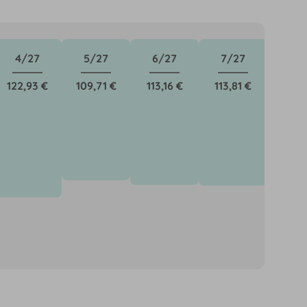
4/27
5/27
6/27
7/27
8/
122,93 €
109,71 €
113,16 €
113,81 €
136,1
önnen für neue