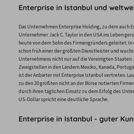
Enterprise in Istanbul und weltw
Das Unternehmen Enterprise Holding, zu dem auch En
Unternehmer Jack C. Taylor in den USA ins Leben geruf
heute von dem Sohn des Firmengründers geleitet. In 
schon früh einer der größten Dienstleister und wuchs 
Unternehmens nicht nur auf die Vereinigten Staaten.
Zweigstellen in den Ländern Mexiko, Kanada, Portugal
ist der Anbieter mit Enterprise Istanbul vertreten. L
zu den 20 größten nicht an der Börse notierten Firmen
durch ihren täglichen Einsatz zu dem Erfolg des Unte
US-Dollar spricht eine deutliche Sprache.
Enterprise in Istanbul - guter K