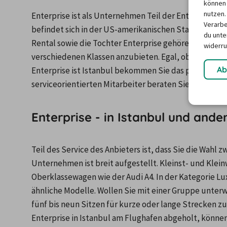
können 
nutzen.
Enterprise ist als Unternehmen Teil der Enterprise G
Verarbe
befindet sich in der US-amerikanischen Stadt Sankt L
du unter
Rental sowie die Tochter Enterprise gehören, ist dafü
widerru
verschiedenen Klassen anzubieten. Egal, ob luxuriöses
Ab
Enterprise ist Istanbul bekommen Sie das passende Fa
serviceorientierten Mitarbeiter beraten Sie, welches 
Enterprise - in Istanbul und and
Teil des Service des Anbieters ist, dass Sie die Wahl
Unternehmen ist breit aufgestellt. Kleinst- und Klein
Oberklassewagen wie der Audi A4. In der Kategorie Lu
ähnliche Modelle. Wollen Sie mit einer Gruppe unterwe
fünf bis neun Sitzen für kurze oder lange Strecken zu
Enterprise in Istanbul am Flughafen abgeholt, können