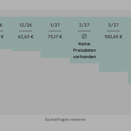
6
12/26
1/27
2/27
3/27
 €
62,63 €
75,17 €
100,65 €
Keine
Preisdaten
vorhanden
sieren auf dem Minimum Median-Suchpreis für die nächsten 12 Monate und k
Suchanfragen variieren.