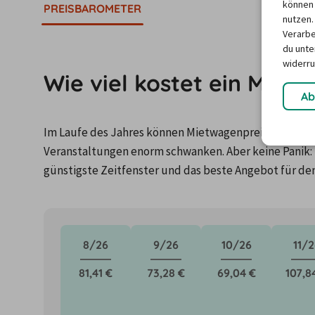
können 
PREISBAROMETER
nutzen.
Verarbe
du unter
widerru
Wie viel kostet ein Mie
Ab
Im Laufe des Jahres können Mietwagenpreise durch Fa
Veranstaltungen enorm schwanken. Aber keine Panik: 
günstigste Zeitfenster und das beste Angebot für de
8/26
9/26
10/26
11/2
81,41 €
73,28 €
69,04 €
107,8