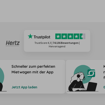
TrustScore 4,3
|
74.136 Bewertungen
|
Hervorragend
Schneller zum perfekten
Mietwagen mit der App
Jetzt App laden
0