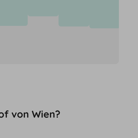
önnen für neue
of von Wien?