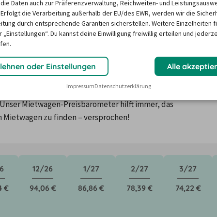
die Daten auch zur Präferenzverwaltung, Reichweiten- und Leistungsausw
 Erfolgt die Verarbeitung außerhalb der EU/des EWR, werden wir die Sicher
itung durch entsprechende Garantien sicherstellen. Weitere Einzelheiten f
 „Einstellungen“. Du kannst deine Einwilligung freiwillig erteilen und jederze
fen.
twagen am Bahnhof von Wien?
lehnen oder Einstellungen
Alle akzeptie
Impressum
Datenschutzerklärung
ktoren wie saisonale Nachfrage, Feiertage oder lokale 
Unser Mietwagen-Preisbarometer hilft immer, das 
n Mietwagen zu finden – versprochen!
6
12/26
1/27
2/27
3/27
4 €
94,06 €
86,86 €
78,39 €
74,22 €