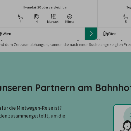
Hyundai i20 oder vergleichbar
Toy
4
4
Manuell
Klima
5
Wien
Wien
gebote und Preise basieren auf den Suchergebnissen der letzten Tage. Da
nd dem Zeitraum abhängen, können die nach einer Suche angezeigten Preis
nseren Partnern am Bahnho
für die Mietwagen-Reise ist? 
den zusammengestellt, um die 