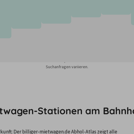
sieren auf dem Minimum Median-Suchpreis für die nächsten 12 Monate und k
Suchanfragen variieren.
ietwagen-Stationen am Bahnh
nft: Der billiger-mietwagen.de Abhol-Atlas zeigt alle 