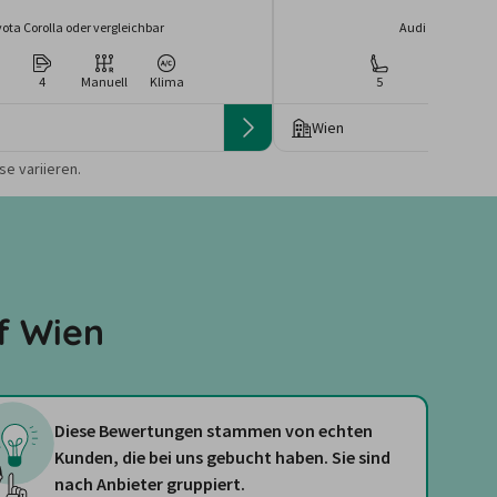
ota Corolla oder vergleichbar
Audi Q2 oder ver
4
Manuell
Klima
5
4
Ma
Wien
 die Preise von der
e variieren.
f Wien
Diese Bewertungen stammen von echten
Kunden, die bei uns gebucht haben. Sie sind
nach Anbieter gruppiert.