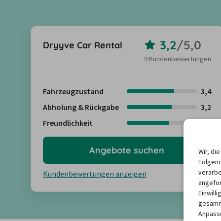
3,2
/
5,0
Dryyve Car Rental
9 Kundenbewertungen
Fahrzeugzustand
3,4
Abholung & Rückgabe
3,2
Freundlichkeit
3,0
Angebote suchen
Wir, di
Folgend
verarbe
Kundenbewertungen anzeigen
angefor
Einwill
gesamme
Anpassu