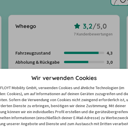
3,2
/
5,0
Wheego
7 Kundenbewertungen
Fahrzeugzustand
4,3
Abholung & Rückgabe
3,0
Freundlichkeit
2,4
Wir verwenden Cookies
Angebote suchen
e FLOYT Mobility GmbH, verwenden Cookies und ähnliche Technologien (im
en: Cookies), um auf Informationen auf deinen Geräten zuzugreifen und di
iten. Sofern die Verwendung von Cookies nicht zwingend erforderlich ist, 
Kundenbewertungen anzeigen
derten Dienste zu erbringen, benötigen wir deine Zustimmung. Mit deiner
igung können wir ein individuelles Profil erstellen und die geräteübergreifen
lten Informationen (einschließlich deiner E-Mail-Adresse) zu Werbezweck
Mehr anzeigen
ng unserer Angebote und Dienste und zum Austausch mit Dritten verarbeit