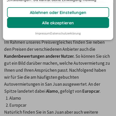
erteilen und jederzeit
widerrufen.
Bei der großen Auswahl an Autovermietungen in San Juan 
Ablehnen oder Einstellungen
kann es schwerfallen, die passende zu finden. Darum 
erhalten Sie durch unseren Preisvergleich Unterstützung 
Alle akzeptieren
bei der Auswahl der passenden Autovermietungen in San 
Impressum
Datenschutzerklärung
Juan.
Im Rahmen unseres Preisvergleiches finden Sie neben 
den Preisen der verschiedenen Anbieter auch die 
Kundenbewertungen anderer Nutzer.
 So können Sie sich 
gut ein Bild darüber machen, welche Autovermietung zu 
Ihnen und Ihren Ansprüchen passt. Nachfolgend haben 
wir für Sie die am häufigsten gebuchten 
Autovermietungen in San Juan ausgewertet. An der 
Spitze landetet dabei 
Alamo
, gefolgt von 
Europcar
.
Alamo
Europcar
Natürlich finden Sie in San Juan aber auch weitere 