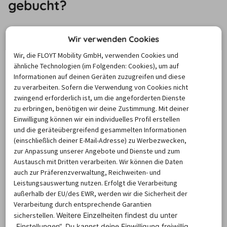
gebucht?
Die durchschnittliche Mietdauer für einen Wagen betrug 
Wir verwenden Cookies
9,27 Tage
.
Wir, die FLOYT Mobility GmbH, verwenden Cookies und
Am längsten wurden Mietwagen dabei im September 
ähnliche Technologien (im Folgenden: Cookies), um auf
Informationen auf deinen Geräten zuzugreifen und diese
gebucht
. Hier lag die Mietdauer im Schnitt bei 22,5 Tagen. 
zu verarbeiten. Sofern die Verwendung von Cookies nicht
Auch im Januar behielten Mieter den Wagen länger. Dort 
zwingend erforderlich ist, um die angeforderten Dienste
lag die Dauer der Automiete im Schnitt bei 10,22 Tagen.
zu erbringen, benötigen wir deine Zustimmung. Mit deiner
Besonders kurz viel die Automiete hingegen im 
Einwilligung können wir ein individuelles Profil erstellen
und die geräteübergreifend gesammelten Informationen
Dezember aus, wo Mieter den Leihwagen nur für 
(einschließlich deiner E-Mail-Adresse) zu Werbezwecken,
durchschnittlich 4 Tagen mieteten.
zur Anpassung unserer Angebote und Dienste und zum
Austausch mit Dritten verarbeiten. Wir können die Daten
auch zur Präferenzverwaltung, Reichweiten- und
Welche Anbieter werden in San
Leistungsauswertung nutzen. Erfolgt die Verarbeitung
Juan überdurchschnittlich oft
außerhalb der EU/des EWR, werden wir die Sicherheit der
Verarbeitung durch entsprechende Garantien
gewählt?
sicherstellen.
Weitere Einzelheiten findest du unter
„Einstellungen“. Du
kannst deine Einwilligung freiwillig