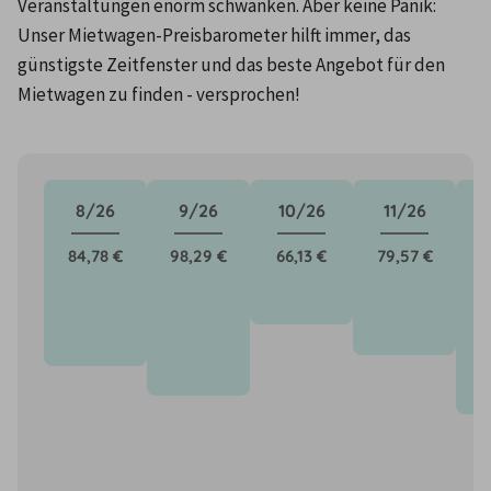
Veranstaltungen enorm schwanken. Aber keine Panik: 
Unser Mietwagen-Preisbarometer hilft immer, das 
günstigste Zeitfenster und das beste Angebot für den 
Mietwagen zu finden - versprochen!
8/26
9/26
10/26
11/26
84,78 €
98,29 €
66,13 €
79,57 €
1