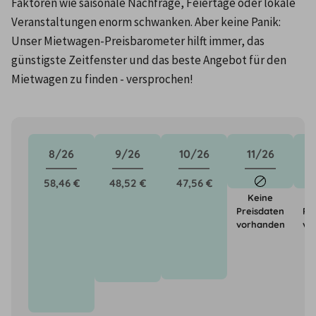
Faktoren wie saisonale Nachfrage, Feiertage oder lokale 
Veranstaltungen enorm schwanken. Aber keine Panik: 
Unser Mietwagen-Preisbarometer hilft immer, das 
günstigste Zeitfenster und das beste Angebot für den 
Mietwagen zu finden - versprochen!
8/26
9/26
10/26
11/26
58,46 €
48,52 €
47,56 €
Keine
Preisdaten
Pr
vorhanden
vo