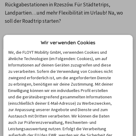
Rückgabestationen in Rzeszów. Für Städtetrips, 
Landpartien…und mehr Flexibilität im Urlaub! Na, wo 
soll der Roadtrip starten?
Wir verwenden Cookies
Um die Karte und die Stationsinformationen
anzuzeigen, aktiviere bitte Cookies.
Wir, die FLOYT Mobility GmbH, verwenden Cookies und
Klicke hier, um deine Cookie-Einstellungen zu
ähnliche Technologien (im Folgenden: Cookies), um auf
Informationen auf deinen Geräten zuzugreifen und diese
verwalten.
zu verarbeiten. Sofern die Verwendung von Cookies nicht
zwingend erforderlich ist, um die angeforderten Dienste
zu erbringen, benötigen wir deine Zustimmung. Mit deiner
Einwilligung können wir ein individuelles Profil erstellen
Mietwagen Rzeszow
und die geräteübergreifend gesammelten Informationen
(einschließlich deiner E-Mail-Adresse) zu Werbezwecken,
zur Anpassung unserer Angebote und Dienste und zum
Rzeszów ist die Hauptstadt und das Zentrum der 
Austausch mit Dritten verarbeiten. Wir können die Daten
Woiwodschaft Karpatenvorland, eine Region im Südosten 
auch zur Präferenzverwaltung, Reichweiten- und
Leistungsauswertung nutzen. Erfolgt die Verarbeitung
Polens. 
Klicken Sie hier
, um sich über Polen zu 
außerhalb der EU/des EWR, werden wir die Sicherheit der