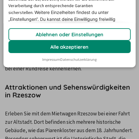
informieren. In der Stadt gibt es eine Universität und 
Verarbeitung durch entsprechende Garantien
mehrere private Hochschulen, außerdem ist sie ein 
sicherstellen.
Weitere Einzelheiten findest du unter
römisch-katholischer Bischoffsitz. Rzesezów liegt in der 
„Einstellungen“. Du
kannst deine Einwilligung freiwillig
erteilen und jederzeit
widerrufen.
Flussebene der Wislok. Die Stadt ist ein wichtiger 
Ablehnen oder Einstellungen
Verkehrsknotenpunkt, denn die ukrainische und die 
slowenische Grenze liegen nur jeweils 100 km entfernt. 
Alle akzeptieren
Wer mit dem Mietwagen in Rzeszow unterwegs ist, kann 
die Sehenswürdigkeiten der Stadt und der Umgebung 
Impressum
Datenschutzerklärung
bei einer Rundreise kennenlernen.
Attraktionen und Sehenswürdigkeiten
in Rzeszow
Erleben Sie mit dem Mietwagen Rzeszow bei einer Fahrt 
zur Altstadt. Dort befinden sich mehrere historische 
Gebäude, wie das Piarenkloster aus dem 18. Jahrhundert. 
Besonders sehenswert ist die Unterirdische Stadt, die 