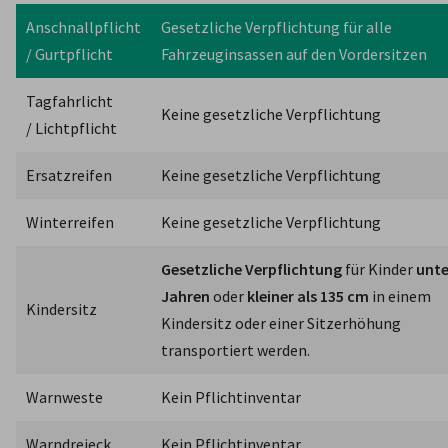
Anschnallpflicht

Gesetzliche Verpflichtung für alle 
/ Gurtpflicht
Fahrzeuginsassen auf den Vordersitzen
Tagfahrlicht

Keine gesetzliche Verpflichtung
/ Lichtpflicht
Ersatzreifen
Keine gesetzliche Verpflichtung
Winterreifen
Keine gesetzliche Verpflichtung
Gesetzliche Verpflichtung
 für Kinder 
unter
Jahren
 oder 
kleiner als 135 cm
 in einem 
Kindersitz
Kindersitz oder einer Sitzerhöhung 
transportiert werden. 
Warnweste
Kein Pflichtinventar
Warndreieck
Kein Pflichtinventar