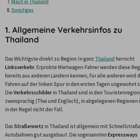
Maut in Thailand
Sonstiges
1. Allgemeine Verkehrsinfos zu
Thailand
Das Wichtigste direkt zu Beginn: In ganz 
Thailand
 herrscht 
Linksverkehr
. Erprobte Mietwagen-Fahrer werden diese Reg
bereits aus anderen Ländern kennen, für alle anderen wird d
Fahren auf der linken Spur in den ersten Tagen ungewohnt se
Die 
Verkehrsschilder
 in Thailand sind in den Touristenregion
zweisprachig (Thai und Englisch), in abgelegenen Regionen is
in der Regel nicht der Fall.

Das 
Straßennetz
 in Thailand ist allgemein mit Schnellstraß
Autobahnen gut ausgebaut. Die sogenannten 
Expressways