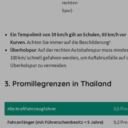
rechten 
Spur) 
Ein Tempolimit von 30 km/h gilt an Schulen, 60 km/h vor 
Kurven. 
Achten Sie immer auf die Beschilderung!
Überholspur
: 
Auf der rechten Autobahnspur muss mindes
100 km/ schnell gefahren werden, um Auffahrunfälle auf d
Überholspur zu vermeiden.
3. Promillegrenzen in Thailand
Alle Kraftfahrzeugfahrer
0,5 Pro
Fahranfänger (mit Führerscheinbesitz < 5 Jahre)
0,2 Pro