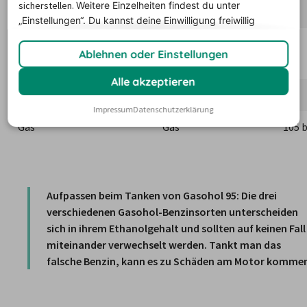
95
sicherstellen.
Weitere Einzelheiten findest du unter
% Ethanol)
Gasohol 95/20
„Einstellungen“. Du
kannst deine Einwilligung freiwillig
erteilen und jederzeit
widerrufen.
Super Benzin Bleifrei (+ 85 
E85 oder Gasohol 
95
Ablehnen oder Einstellungen
% Ethanol)
95/85
Alle akzeptieren
Diesel
Diesel | ดีเซล
-
Impressum
Datenschutzerklärung
Gas
Gas
105 b
Aufpassen beim Tanken von Gasohol 95: Die drei 
verschiedenen Gasohol-Benzinsorten unterscheiden 
sich in ihrem Ethanolgehalt und sollten auf keinen Fall 
miteinander verwechselt werden. Tankt man das 
falsche Benzin, kann es zu Schäden am Motor komme