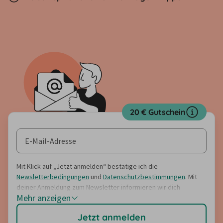
20 € Gutschein
Mit Klick auf „Jetzt anmelden“ bestätige ich die
Newsletterbedingungen
und
Datenschutzbestimmungen
. Mit
deiner Anmeldung zum Newsletter informieren wir dich
Mehr anzeigen
regelmäßig über (Rabatt-)Angebote, Umfragen, Gewinnspiele
sowie Reise- und Servicetipps und Neuerungen auf unseren
Jetzt anmelden
Portalen. Der Erhalt des Newsletters ist kostenlos und