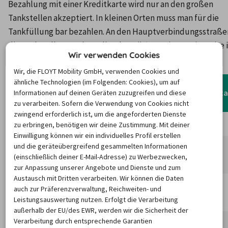
Bezahlung mit einer Kreditkarte wird nur an den großen 
Tankstellen akzeptiert. In kleinen Orten muss man für die 
Tankfüllung bar bezahlen. An den Hauptverbindungsstraßen
die Tankstellen rund um die Uhr geöffnet. Die Benzinpreise i
Wir verwenden Cookies
Thailand sind ca. die Hälfte günstiger als in Deutschland.
Wir, die FLOYT Mobility GmbH, verwenden Cookies und
ähnliche Technologien (im Folgenden: Cookies), um auf
Einheimische 
Deutsche Bezeichnung
Okta
Informationen auf deinen Geräten zuzugreifen und diese
Bezeichnung
zu verarbeiten. Sofern die Verwendung von Cookies nicht
zwingend erforderlich ist, um die angeforderten Dienste
Normales Benzin Bleifrei
Gasoline 91
91
zu erbringen, benötigen wir deine Zustimmung. Mit deiner
Einwilligung können wir ein individuelles Profil erstellen
und die geräteübergreifend gesammelten Informationen
Normal Benzin Bleifrei (+ 
Gasohol 91 oder E10
91
(einschließlich deiner E-Mail-Adresse) zu Werbezwecken,
10 % Ethanol)
zur Anpassung unserer Angebote und Dienste und zum
Austausch mit Dritten verarbeiten. Wir können die Daten
Super Benzin Bleifrei (+ 10 
Gasohol 95 oder E10 
auch zur Präferenzverwaltung, Reichweiten- und
95
% Ethanol)
Super
Leistungsauswertung nutzen. Erfolgt die Verarbeitung
außerhalb der EU/des EWR, werden wir die Sicherheit der
Verarbeitung durch entsprechende Garantien
Super Benzin Bleifrei (+ 20 
Gasohol E20 oder 