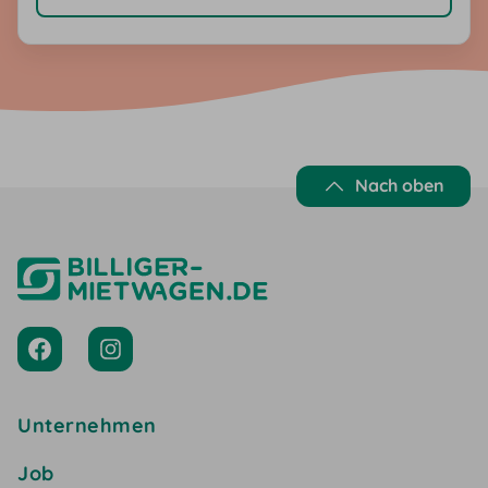
unverbindlich. Eine Abmeldung ist über den Link am Ende jedes
Newsletters jederzeit möglich. Nach Eingabe der E-Mail-
Adresse erhältst du eine E-Mail mit einem Bestätigungslink.
Nach Klick des Bestätigungslinks erhältst du eine zweite E-Mail
mit dem Rabatt-Gutscheincode.
Nach oben
Unternehmen
Job