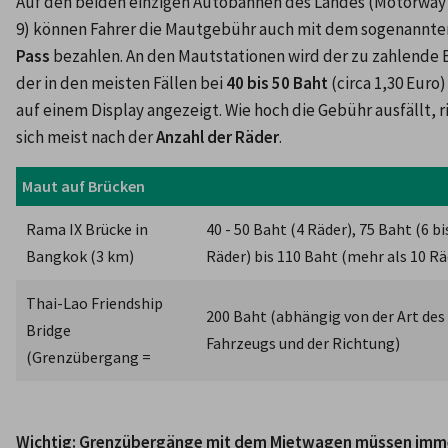
Auf den beiden einzigen Autobahnen des Landes (Motorway 
9) können Fahrer die Mautgebühr auch mit dem sogenannte
Pass
 bezahlen. An den Mautstationen wird der zu zahlende B
der in den meisten Fällen bei 
40 bis 50 Baht
 (circa 1,30 Euro) 
auf einem Display angezeigt. Wie hoch die Gebühr ausfällt, ri
sich meist nach der 
Anzahl der Räder
.
Maut auf Brücken
Rama IX Brücke in 
40 - 50 Baht (4 Räder), 75 Baht (6 bis
Bangkok (3 km)
Räder) bis 110 Baht (mehr als 10 Rä
Thai-Lao Friendship 
200 Baht 
(abhängig von der Art des 
Bridge 
Fahrzeugs und der Richtung) 
(
Grenzübergang =
Wichtig: Grenzübergänge mit dem Mietwagen müssen immer