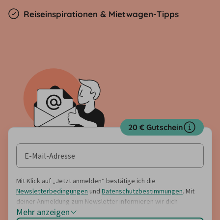
Reiseinspirationen & Mietwagen-Tipps
20 € Gutschein
Mit Klick auf „Jetzt anmelden“ bestätige ich die
Newsletterbedingungen
und
Datenschutzbestimmungen
. Mit
deiner Anmeldung zum Newsletter informieren wir dich
Mehr anzeigen
regelmäßig über (Rabatt-)Angebote, Umfragen, Gewinnspiele