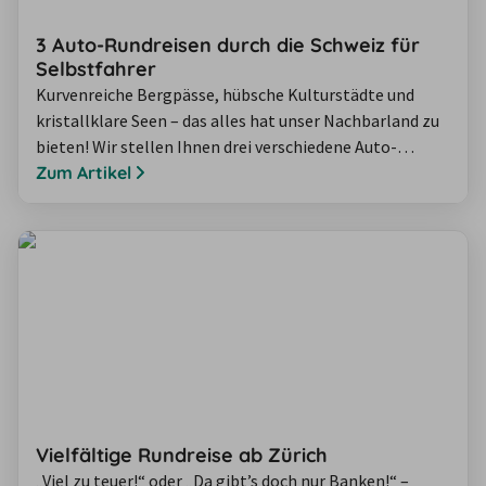
3 Auto-Rundreisen durch die Schweiz für
Selbstfahrer
Kurvenreiche Bergpässe, hübsche Kulturstädte und
kristallklare Seen – das alles hat unser Nachbarland zu
bieten! Wir stellen Ihnen drei verschiedene Auto-
Rundreisen in der Schweiz für jeden Geschmack vor und
Zum Artikel
geben genaue Informationen zur Fahrzeit,
Streckenlänge und den Highlights. Mit übersichtlicher
Routen-Karte zu jedem Roadtrip!
Vielfältige Rundreise ab Zürich
„Viel zu teuer!“ oder „Da gibt’s doch nur Banken!“ –