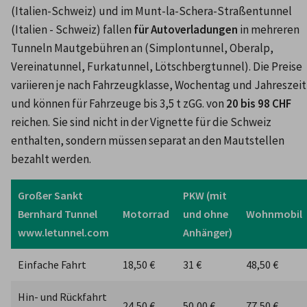
(Italien-Schweiz) und im Munt-la-Schera-Straßentunnel 
(Italien - Schweiz) fallen 
für Autoverladungen
 in mehreren 
Tunneln Mautgebühren an (Simplontunnel, Oberalp, 
Vereinatunnel, Furkatunnel, Lötschbergtunnel). Die Preise 
variieren je nach Fahrzeugklasse, Wochentag und Jahreszeit 
und können für Fahrzeuge bis 3,5 t zGG. von
 20 bis 98 CHF
reichen. Sie sind nicht in der Vignette für die Schweiz 
enthalten, sondern müssen separat an den Mautstellen 
Großer Sankt 
PKW (mit 
Bernhard Tunnel

Motorrad
und ohne 
Wohnmobil
www.letunnel.com
Anhänger)
Einfache Fahrt
18,50 €
31 €
48,50 €
Hin- und Rückfahrt

24,50 €
50,00 €
77,50 €