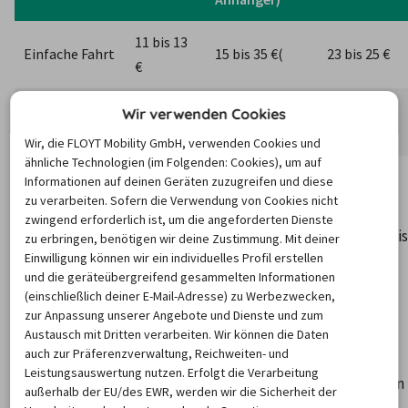
11 bis 13 
Einfache Fahrt
15 bis 35 €(
23 bis 25 €
€
Hin- und 
17 bis 20 
Wir verwenden Cookies
25 bis 50 €
41 bis 44 €
Rückfahrt
€
Wir, die FLOYT Mobility GmbH, verwenden Cookies und
ähnliche Technologien (im Folgenden: Cookies), um auf
Informationen auf deinen Geräten zuzugreifen und diese
zu verarbeiten. Sofern die Verwendung von Cookies nicht
Im Munt La Schera Tunnel variieren die Preise je nach 
zwingend erforderlich ist, um die angeforderten Dienste
Monat. Von Mai bis November sind die Ticktes für PKW bis 
zu erbringen, benötigen wir deine Zustimmung. Mit deiner
Einwilligung können wir ein individuelles Profil erstellen
3,5 Tonnen günstiger als in den Wintermonaten.
und die geräteübergreifend gesammelten Informationen
Auch diese Tarife sind abhängig vom Fahrzeugtyp.
(einschließlich deiner E-Mail-Adresse) zu Werbezwecken,
An Samstagen werden die Tarife für PKW in der Regel 
zur Anpassung unserer Angebote und Dienste und zum
etwas angehoben.
Austausch mit Dritten verarbeiten. Wir können die Daten
auch zur Präferenzverwaltung, Reichweiten- und
Die Kosten für die Pkw-Maut in der Schweiz (mit 
Leistungsauswertung nutzen. Erfolgt die Verarbeitung
Anhänger) zählen für Hin- und Rückfahrten, alle anderen 
außerhalb der EU/des EWR, werden wir die Sicherheit der