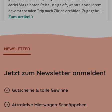
derlei Sätze hören Reiselustige oft, wenn sie von ihrem
bevorstehenden Trip nach Zürich erzählen. Zugegeben:
Neben Genf zählt Zürich seit Längerem zu den
Zum Artikel
Metropolen mit den weltweit höchsten
Lebensunterhaltungskosten. Dies gilt allerdings im
gleichen Maße für die Lebensqualität vor Ort! Zürich
und die Schweizer Städte in der Umgebung sind dabei…
NEWSLETTER
Jetzt zum Newsletter anmelden!
Gutscheine & tolle Gewinne
Attraktive Mietwagen-Schnäppchen