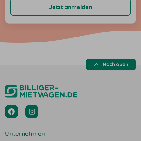
sowie Reise- und Servicetipps und Neuerungen auf unseren
Jetzt anmelden
Portalen. Der Erhalt des Newsletters ist kostenlos und
unverbindlich. Eine Abmeldung ist über den Link am Ende jedes
Newsletters jederzeit möglich. Nach Eingabe der E-Mail-
Adresse erhältst du eine E-Mail mit einem Bestätigungslink.
Nach Klick des Bestätigungslinks erhältst du eine zweite E-Mail
mit dem Rabatt-Gutscheincode.
Nach oben
Unternehmen