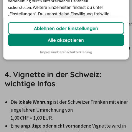
für eine einfache Fahrt.
Verarbeitung durch entsprechende Garantien
sicherstellen.
Weitere Einzelheiten findest du unter
Zulässige Zahlungsmittel: Barzahlung (auch in Euro), 
„Einstellungen“. Du
kannst deine Einwilligung freiwillig
Kreditkarten, Mautkarte oder E-Ticket.
erteilen und jederzeit
widerrufen.
Die EKW Wertkarte gewährt gegen eine einmalige Gebühr 
Ablehnen oder Einstellungen
einen Preisnachlass von bis zu 15 % (für Einheimische 
sogar 25 %).
Alle akzeptieren
Online-Tickets sind in der Regel günstiger als Tickets vor 
Impressum
Datenschutzerklärung
Ort.
4. Vignette in der Schweiz:
wichtige Infos
Die 
lokale Währung
 ist der Schweizer Franken mit einer 
ungefähren Umrechnung von

1,00 CHF = 1,00 EUR.
Eine 
ungültige oder nicht vorhandene
 Vignette wird in 