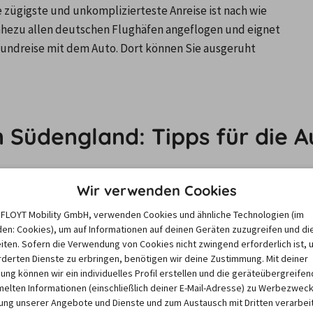
 zügigste und unkomplizierteste Anreise ist nach wie 
nahezu allen deutschen Flughäfen angeflogen und eignet 
undreise mit dem Auto. Dort können Sie ausgeruht 
in Südengland: Tipps für die 
anken an den Linksverkehr nervös – muss aber nicht 
Wir verwenden Cookies
raße das Fahren auf der linken Spur, bevor die 
e FLOYT Mobility GmbH, verwenden Cookies und ähnliche Technologien (im
hr 
Auto-Tipps rund um den Linksverkehr
parat.
en: Cookies), um auf Informationen auf deinen Geräten zuzugreifen und di
umgerechnet knapp 
50 km/h
 erlaubt, außerorts und auf 
iten. Sofern die Verwendung von Cookies nicht zwingend erforderlich ist, 
derten Dienste zu erbringen, benötigen wir deine Zustimmung. Mit deiner
igung können wir ein individuelles Profil erstellen und die geräteübergreifen
itsangaben muss man sich bei einer Rundreise durch 
lten Informationen (einschließlich deiner E-Mail-Adresse) zu Werbezweck
n nämlich nicht in Kilometern, sondern in Meilen. 100 
ng unserer Angebote und Dienste und zum Austausch mit Dritten verarbeit