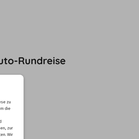
Auto-Rundreise
ese zu
um die
d
en, zur
en. Wir