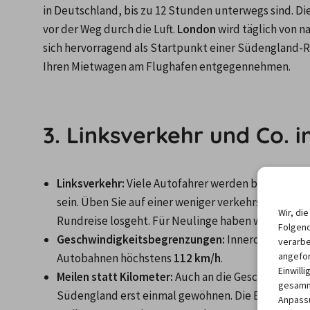
in Deutschland, bis zu 12 Stunden unterwegs sind. Die
vor der Weg durch die Luft. 
London
 wird täglich von 
sich hervorragend als Startpunkt einer Südengland-R
Ihren Mietwagen am Flughafen entgegennehmen.

3. Linksverkehr und Co. 
Linksverkehr:
 Viele Autofahrer werden bei dem Ged
sein. Üben Sie auf einer weniger verkehrsreichen St
Wir, di
Rundreise losgeht. Für Neulinge haben wir noch me
Folgend
Geschwindigkeitsbegrenzungen:
 Innerorts sind 
verarbe
angefor
Autobahnen höchstens 
112 km/h
.
Einwill
Meilen statt Kilometer:
 Auch an die Geschwindigke
gesamme
Südengland erst einmal gewöhnen. Die Briten rechne
Anpassu