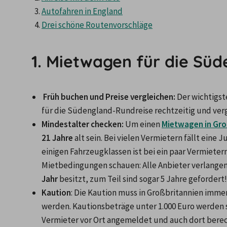
Autofahren in England
Drei schöne Routenvorschläge
1. Mietwagen für die Sü
Früh buchen und Preise vergleichen:
 Der wichtigst
für die Südengland-Rundreise rechtzeitig und verg
Mindestalter checken:
 Um einen 
Mietwagen in Gro
21 Jahre
 alt sein. Bei vielen Vermietern fällt eine
einigen Fahrzeugklassen ist bei ein paar Vermietern
Mietbedingungen schauen: Alle Anbieter verlangen,
Jahr
 besitzt, zum Teil sind sogar 5 Jahre gefordert!
Kaution
: Die Kaution muss in Großbritannien immer
werden. Kautionsbeträge unter 1.000 Euro werden s
Vermieter vor Ort angemeldet und auch dort berechne