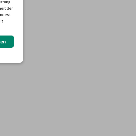
ertung
heit der
indest
it
ren