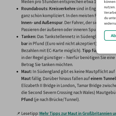
Meilen pro Stunden entsprechen etwa 160 km/h.
können 
nutzen.
Roundabouts:
Kreisverkehre
 sind in England nicht
Verarbe
du unter
Innen- und Außenspur
. Der Fahrer, der sich im Kre
widerru
Passieren der äußeren oder inneren Spur.
Ab
Tanken:
bar
 in Pfund (Euro wird nicht akzeptiert) oder mit 
Bezahlen mit EC-Karte möglich). 
Tipp für Sparfüch
in der Regel günstiger – hierfür benötigen Sie ei
Betrag Sie tanken möchten.
Maut:
 In Südengland gibt es keine Mautpflicht auf 
Maut
 fällig. Darüber hinaus fallen auf 
einem Tunnel
Elizabeth II Bridge in London, Tamar Bridge zwisc
die Second Severn Crossing nach Wales) Mautgebüh
Pfund
 (je nach Brücke/Tunnel).
📌 Lesetipp: 
Mehr Tipps zur Maut in Großbritannien u