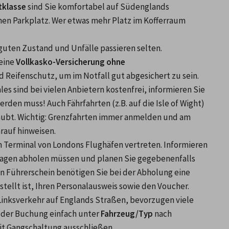
klasse
 sind Sie komfortabel auf Südenglands 
en Parkplatz. Wer etwas mehr Platz im Kofferraum 
uten Zustand und Unfälle passieren selten. 
eine 
Vollkasko-Versicherung ohne 
d Reifenschutz, um im Notfall gut abgesichert zu sein.
es sind bei vielen Anbietern kostenfrei, informieren Sie 
den muss! Auch Fährfahrten (z.B. auf die Isle of Wight) 
aubt. Wichtig: Grenzfahrten immer anmelden und am 
rauf hinweisen.
m Terminal von Londons Flughäfen vertreten. Informieren 
etwagen abholen müssen und planen Sie gegebenenfalls 
n Führerschein benötigen Sie bei der Abholung eine 
tellt ist, Ihren Personalausweis sowie den Voucher.
nksverkehr auf Englands Straßen, bevorzugen viele 
i der Buchung einfach unter 
Fahrzeug/Typ
 nach 