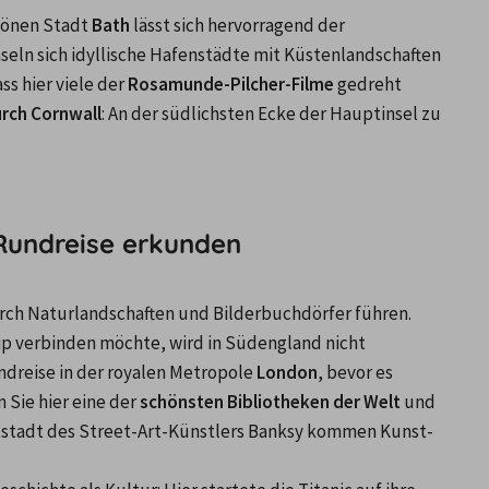
önen Stadt 
Bath
 lässt sich hervorragend der 
eln sich idyllische Hafenstädte mit Küstenlandschaften 
s hier viele der 
Rosamunde-Pilcher-Filme
 gedreht 
rch Cornwall
: An der südlichsten Ecke der Hauptinsel zu 
 Rundreise erkunden
ch Naturlandschaften und Bilderbuchdörfer führen. 
ip verbinden möchte, wird in Südengland nicht 
undreise in der royalen Metropole 
London
, bevor es 
 Sie hier eine der 
schönsten Bibliotheken der Welt 
und 
atstadt des Street-Art-Künstlers Banksy kommen Kunst- 