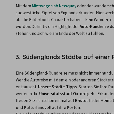
Mit dem 
Mietwagen ab Newquay
 oder der wundersch
südwestliche Zipfel von England erkunden. Hier wechs
ab, die Bilderbuch-Charakter haben – kein Wunder, das
wurden. Definitiv ein Highlight der 
Auto-Rundreise du
stehen und sich wie am Ende der Welt zu fühlen.

3. Südenglands Städte auf einer
Eine Südengland-Rundreise muss nicht immer nur dur
Wer die Autoreise mit dem ein oder anderen Städtetr
enttäuscht. 
Unsere Städte-Tipps
: Starten Sie Ihre R
weiter in die 
Universitätsstadt Oxford
 geht. Erkunden
freuen Sie sich schon einmal auf 
Bristol
. In der Heim
und Kulturfans voll auf ihre Kosten.
