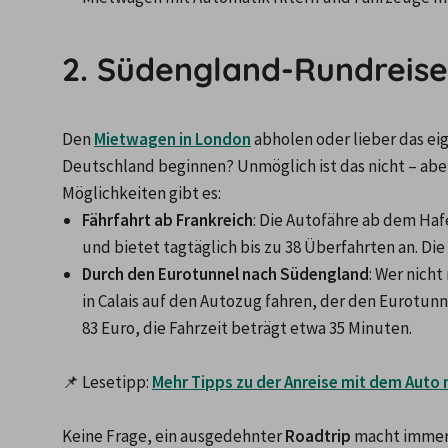
2. Südengland-Rundreise:
Den 
Mietwagen in London
abholen oder lieber das ei
Deutschland beginnen? Unmöglich ist das nicht – aber
Fährfahrt ab Frankreich
: Die Autofähre ab dem Haf
und bietet tagtäglich bis zu 38 Überfahrten an. Di
Durch den Eurotunnel nach Südengland
: Wer nich
in Calais auf den Autozug fahren, der den Eurotunn
83 Euro, die Fahrzeit beträgt etwa 35 Minuten.
📌 Lesetipp: 
Mehr Tipps zu der Anreise mit dem Auto
Keine Frage, ein ausgedehnter 
Roadtrip
 macht immer 