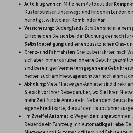
Auto klug wählen
: Mit einem Auto aus der 
Kompakt
Küstenstraßen unterwegs und finden in London ein
benötigt, wählt einen 
Kombi
 oder 
Van
.
Versicherung: 
Südenglands Straßen sind in einem g
Entscheiden Sie sich bei der Buchung dennoch für 
Selbstbeteiligung 
und einen zusätzlichen Glas- un
Grenz- und Fährfahrten
: Grenzüberfahrten nach Wal
sich aber immer darüber, ob eine Gebühr gezahlt wer
sind bei einigen Vermietern gegen eine Gebühr erl
besten auch am Mietwagenschalter noch einmal da
Abholung
: Viele Mietwagen-Anbieter sind direkt a
Sie sich vor Ihrer Reise darüber, wo Sie Ihren Mi
mehr Zeit für die Anreise ein. Neben dem deutsche
eigene Kreditkarte, die auf den Hauptfahrer ausges
Im Zweifel Automatik:
 Wegen dem ungewohnten Li
Reisende ein Fahrzeug mit 
Automatikgetriebe
. Be