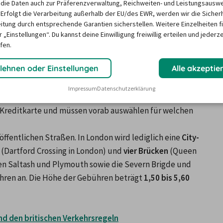
die Daten auch zur Präferenzverwaltung, Reichweiten- und Leistungsausw
 Erfolgt die Verarbeitung außerhalb der EU/des EWR, werden wir die Sicher
 nur oft anzutreffen, sondern auf den ersten Blick auch 
itung durch entsprechende Garantien sicherstellen. Weitere Einzelheiten f
ganz schön kompliziert. In den meisten Fällen gibt es nicht nur eine Fahrspur, sondern in der Regel eine 
 „Einstellungen“. Du kannst deine Einwilligung freiwillig erteilen und jederze
isel befindet, hat immer Vorfahrt. Geblinkt wird vor dem 
fen.
lehnen oder Einstellungen
Alle akzeptie
 Das Tankstellennetz in Südengland ist – vor allem rund um London – gut ausgebaut. Gezahlt wird 
Kreditkarte
 (an einigen Tankstellen ist auch das 
Impressum
Datenschutzerklärung
se:
 An den Selbstbedienungsautomaten ist das Tanken 
ne Kreditkarte und müssen vorab auswählen für welchen 
öffentlichen Straßen. In London wird lediglich eine 
City-
 (Dartford Crossing in London) und 
vier Brücken
 (Queen 
hen Saltash und Plymouth sowie die Severn Brigde und 
ren an. Die Höhe der Gebühren beträgt 
1,50 bis 5,60 
nd den britischen Verkehrsregeln