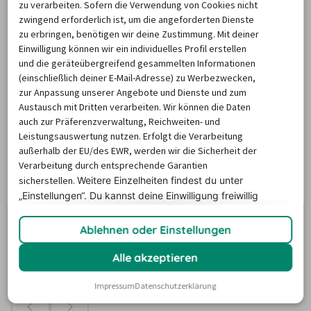
zu verarbeiten. Sofern die Verwendung von Cookies nicht
zwingend erforderlich ist, um die angeforderten Dienste
zu erbringen, benötigen wir deine Zustimmung. Mit deiner
Einwilligung können wir ein individuelles Profil erstellen
und die geräteübergreifend gesammelten Informationen
8/26
9/26
10/26
11/26
(einschließlich deiner E-Mail-Adresse) zu Werbezwecken,
zur Anpassung unserer Angebote und Dienste und zum
99,19 €
64,99 €
42,89 €
60,16 €
8
Austausch mit Dritten verarbeiten. Wir können die Daten
auch zur Präferenzverwaltung, Reichweiten- und
Leistungsauswertung nutzen. Erfolgt die Verarbeitung
außerhalb der EU/des EWR, werden wir die Sicherheit der
Verarbeitung durch entsprechende Garantien
sicherstellen.
Weitere Einzelheiten findest du unter
„Einstellungen“. Du
kannst deine Einwilligung freiwillig
erteilen und jederzeit
widerrufen.
Ablehnen oder Einstellungen
Alle akzeptieren
Impressum
Datenschutzerklärung