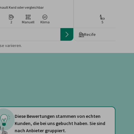
nault Kwid oder vergleichbar
Fiat Cron
2
Manuell
Klima
5
4
Ma
Recife
 die Preise von der
e variieren.
Diese Bewertungen stammen von echten
Kunden, die bei uns gebucht haben. Sie sind
nach Anbieter gruppiert.