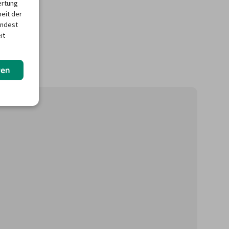
ertung
heit der
indest
it
ren