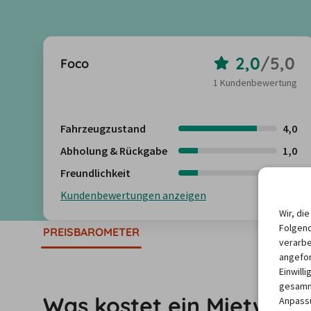
2,0
/
5,0
Foco
1 Kundenbewertung
Fahrzeugzustand
4,0
Abholung & Rückgabe
1,0
Freundlichkeit
1,0
Kundenbewertungen anzeigen
Wir, di
Folgend
PREISBAROMETER
verarbe
angefor
Einwill
gesamme
Was kostet ein Mietwag
Anpassu