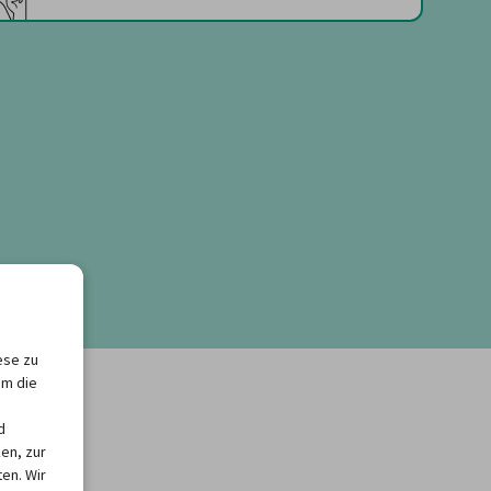
ese zu
um die
d
en, zur
en. Wir