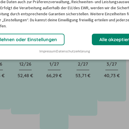
die Daten auch zur Präferenzverwaltung, Reichweiten- und Leistungsausw
 Erfolgt die Verarbeitung außerhalb der EU/des EWR, werden wir die Sicher
itung durch entsprechende Garantien sicherstellen. Weitere Einzelheiten f
ktoren wie saisonale Nachfrage, Feiertage oder lokale 
 „Einstellungen“. Du kannst deine Einwilligung freiwillig erteilen und jederze
Unser Mietwagen-Preisbarometer hilft immer, das 
fen.
n Mietwagen zu finden - versprochen!
lehnen oder Einstellungen
Alle akzeptie
Impressum
Datenschutzerklärung
6
12/26
1/27
2/27
3/27
 €
52,48 €
66,29 €
53,71 €
40,73 €