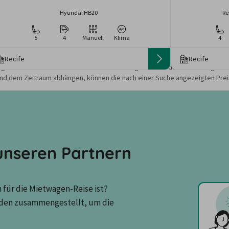
Hyundai HB20
Re
5
4
Manuell
Klima
4
Recife
Recife
gebote und Preise basieren auf den Suchergebnissen der letzten Tage. Da
nd dem Zeitraum abhängen, können die nach einer Suche angezeigten Preis
nseren Partnern
für die Mietwagen-Reise ist? 
den zusammengestellt, um die 