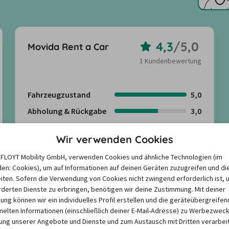
4,3
/
5,0
Movida Rent a Car
1 Kundenbewertung
Fahrzeugzustand
5,0
Abholung & Rückgabe
3,0
Freundlichkeit
5,0
Wir verwenden Cookies
Kundenbewertungen anzeigen
e FLOYT Mobility GmbH, verwenden Cookies und ähnliche Technologien (im
en: Cookies), um auf Informationen auf deinen Geräten zuzugreifen und di
iten. Sofern die Verwendung von Cookies nicht zwingend erforderlich ist, 
derten Dienste zu erbringen, benötigen wir deine Zustimmung. Mit deiner
igung können wir ein individuelles Profil erstellen und die geräteübergreifen
lten Informationen (einschließlich deiner E-Mail-Adresse) zu Werbezweck
en in Pernambuco ?
ng unserer Angebote und Dienste und zum Austausch mit Dritten verarbeit