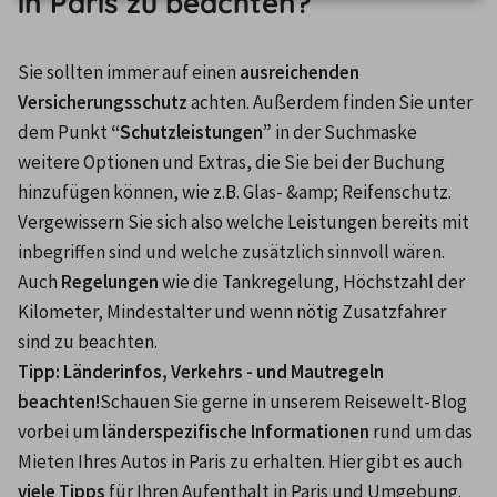
in Paris zu beachten?
Sie sollten immer auf einen 
ausreichenden 
Versicherungsschutz
 achten. Außerdem finden Sie unter 
dem Punkt 
“Schutzleistungen”
 in der Suchmaske 
weitere Optionen und Extras, die Sie bei der Buchung 
hinzufügen können, wie z.B. Glas- &amp; Reifenschutz. 
Vergewissern Sie sich also welche Leistungen bereits mit 
inbegriffen sind und welche zusätzlich sinnvoll wären. 
Auch 
Regelungen
 wie die Tankregelung, Höchstzahl der 
Kilometer, Mindestalter und wenn nötig Zusatzfahrer 
sind zu beachten.
Tipp: Länderinfos, Verkehrs - und Mautregeln 
beachten!
Schauen Sie gerne in unserem Reisewelt-Blog 
vorbei um 
länderspezifische Informationen
 rund um das 
Mieten Ihres Autos in Paris zu erhalten. Hier gibt es auch 
viele Tipps
 für Ihren Aufenthalt in Paris und Umgebung. 