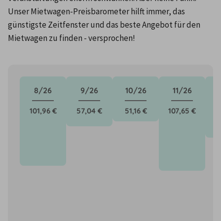
Unser Mietwagen-Preisbarometer hilft immer, das 
günstigste Zeitfenster und das beste Angebot für den 
Mietwagen zu finden - versprochen!
8/26
9/26
10/26
11/26
101,96 €
57,04 €
51,16 €
107,65 €
7