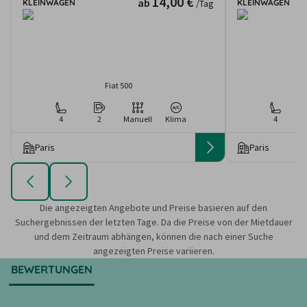
14,00 €
ab
KLEINWAGEN
KLEINWAGEN
/Tag
Fiat 500
C
4
2
Manuell
Klima
4
Paris
Paris
Die angezeigten Angebote und Preise basieren auf den
Suchergebnissen der letzten Tage. Da die Preise von der Mietdauer
und dem Zeitraum abhängen, können die nach einer Suche
angezeigten Preise variieren.
BEWERTUNGEN