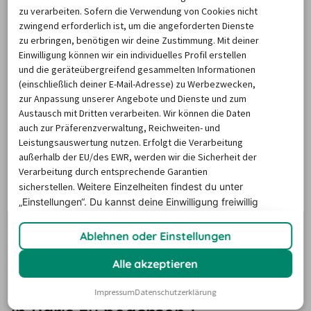
Wer mit einem Mietwagen Paris entdecken möchte, 
zu verarbeiten. Sofern die Verwendung von Cookies nicht
entscheidet sich meist für ausgewählte Extras, um das 
zwingend erforderlich ist, um die angeforderten Dienste
Fahrzeug ganz seinen Bedürfnissen anzupassen. So 
zu erbringen, benötigen wir deine Zustimmung. Mit deiner
Einwilligung können wir ein individuelles Profil erstellen
buchen unsere Kunden gerne Fahrzeuge, die über eine 
und die geräteübergreifend gesammelten Informationen
Automatikschaltung
 verfügen. Damit kommen Sie 
(einschließlich deiner E-Mail-Adresse) zu Werbezwecken,
bequem durch den Straßenverkehr der lebhaften 
zur Anpassung unserer Angebote und Dienste und zum
Austausch mit Dritten verarbeiten. Wir können die Daten
Hauptstadt. Sollten Sie auch diese Option wünschen, 
auch zur Präferenzverwaltung, Reichweiten- und
setzen Sie einfach bei Ihrer Suche auf billiger-
Leistungsauswertung nutzen. Erfolgt die Verarbeitung
mietwagen.de ein Häkchen in das entsprechende 
außerhalb der EU/des EWR, werden wir die Sicherheit der
Kästchen. Familien, die 
ein Auto mieten und Paris 
Verarbeitung durch entsprechende Garantien
sicherstellen.
Weitere Einzelheiten findest du unter
bereisen
, fügen Ihrer Reservierung meist Kindersitze 
„Einstellungen“. Du
kannst deine Einwilligung freiwillig
hinzu. An dritter Stelle der beliebtesten Optionen folgen 
erteilen und jederzeit
widerrufen.
die Navigationsgeräte, die Ihnen helfen in der großen 
Ablehnen oder Einstellungen
Metropole immer ans Ziel zu kommen.
Alle akzeptieren
Was ist beim Mieten eines Autos
Impressum
Datenschutzerklärung