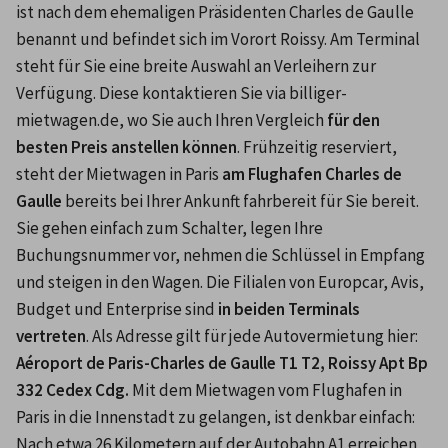
ist nach dem ehemaligen Präsidenten Charles de Gaulle 
benannt und befindet sich im Vorort Roissy. Am Terminal 
steht für Sie eine breite Auswahl an Verleihern zur 
Verfügung. Diese kontaktieren Sie via billiger-
mietwagen.de, wo Sie auch Ihren Vergleich 
für den 
besten Preis anstellen können
. Frühzeitig reserviert, 
steht der Mietwagen in Paris 
am Flughafen Charles de 
Gaulle
 bereits bei Ihrer Ankunft fahrbereit für Sie bereit. 
Sie gehen einfach zum Schalter, legen Ihre 
Buchungsnummer vor, nehmen die Schlüssel in Empfang 
und steigen in den Wagen. Die Filialen von Europcar, Avis, 
Budget und Enterprise sind 
in beiden Terminals 
vertreten
. Als Adresse gilt für jede Autovermietung hier: 
Aéroport de Paris-Charles de Gaulle T1 T2, Roissy Apt Bp 
332 Cedex Cdg.
 Mit dem Mietwagen vom Flughafen in 
Paris in die Innenstadt zu gelangen, ist denkbar einfach: 
Nach etwa 26 Kilometern auf der Autobahn A1 erreichen 