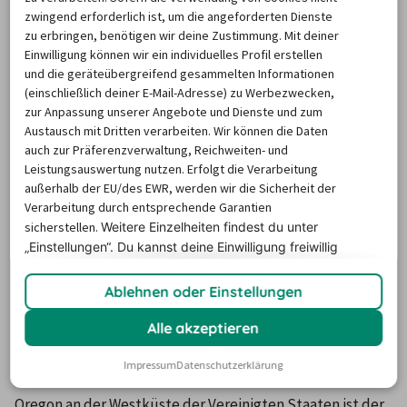
zwingend erforderlich ist, um die angeforderten Dienste
zu erbringen, benötigen wir deine Zustimmung. Mit deiner
Einwilligung können wir ein individuelles Profil erstellen
und die geräteübergreifend gesammelten Informationen
(einschließlich deiner E-Mail-Adresse) zu Werbezwecken,
zur Anpassung unserer Angebote und Dienste und zum
Austausch mit Dritten verarbeiten. Wir können die Daten
auch zur Präferenzverwaltung, Reichweiten- und
Leistungsauswertung nutzen. Erfolgt die Verarbeitung
außerhalb der EU/des EWR, werden wir die Sicherheit der
Verarbeitung durch entsprechende Garantien
sicherstellen.
Weitere Einzelheiten findest du unter
„Einstellungen“. Du
kannst deine Einwilligung freiwillig
erteilen und jederzeit
widerrufen.
Die Preise basieren auf dem Minimum Median-Suchpreis für die
Ablehnen oder Einstellungen
nächsten 12 Monate und können für neue Suchanfragen variieren.
Alle akzeptieren
Mietwagen Oregon
Impressum
Datenschutzerklärung
Oregon an der Westküste der Vereinigten Staaten ist der 