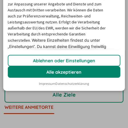
zur Anpassung unserer Angebote und Dienste und zum
Austausch mit Dritten verarbeiten. Wir können die Daten
auch zur Präferenzverwaltung, Reichweiten- und
Mietwagen Berlin
Leistungsauswertung nutzen. Erfolgt die Verarbeitung
außerhalb der EU/des EWR, werden wir die Sicherheit der
Verarbeitung durch entsprechende Garantien
sicherstellen.
Weitere Einzelheiten findest du unter
„Einstellungen“. Du
kannst deine Einwilligung freiwillig
erteilen und jederzeit
widerrufen.
Ablehnen oder Einstellungen
Mietwagen
Mietwagen
Alle akzeptieren
Flughafen
Bahnhof
Impressum
Datenschutzerklärung
Alle Ziele
WEITERE ANMIETORTE