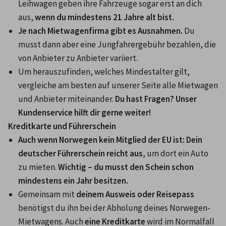
Leihwagen geben ihre Fahrzeuge sogar erst an dich 
aus, 
wenn du mindestens 21 Jahre alt bist.
Je nach Mietwagenfirma gibt es Ausnahmen.
 Du 
musst dann aber eine Jungfahrergebühr bezahlen, die 
von Anbieter zu Anbieter variiert.
Um herauszufinden, welches Mindestalter gilt, 
vergleiche am besten auf unserer Seite alle Mietwagen 
und Anbieter miteinander. 
Du hast Fragen? Unser 
Kundenservice hilft dir gerne weiter!
Kreditkarte und Führerschein
Auch wenn Norwegen kein Mitglied der EU ist: Dein 
deutscher Führerschein reicht aus
, um dort ein Auto 
zu mieten. 
Wichtig – du musst den Schein schon 
mindestens ein Jahr besitzen.
Gemeinsam mit 
deinem Ausweis oder Reisepass
benötigst du ihn bei der Abholung deines Norwegen-
Mietwagens. Auch 
eine Kreditkarte
 wird im Normalfall 