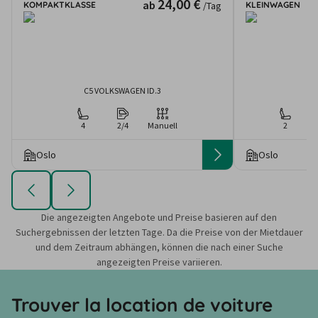
24,00 €
ab
KOMPAKTKLASSE
KLEINWAGEN
/Tag
C5 VOLKSWAGEN ID.3
Do
4
2/4
Manuell
2
Oslo
Oslo
Die angezeigten Angebote und Preise basieren auf den
Suchergebnissen der letzten Tage. Da die Preise von der Mietdauer
und dem Zeitraum abhängen, können die nach einer Suche
angezeigten Preise variieren.
Trouver la location de voiture