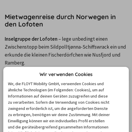
Mietwagenreise durch Norwegen in
den Lofoten
Inselgruppe der Lofoten
 – lege unbedingt einen 
Zwischenstopp beim Sildpolltjønna-Schiffswrack ein und 
erkunde die kleinen Fischerdörfchen wie Nusfjord und 
Ramberg.
Wir verwenden Cookies
Wir, die FLOYT Mobility GmbH, verwenden Cookies und
📍 
Strecke
: Tromsø – Evenes – Svolvær – Henningsvær – 
ähnliche Technologien (im Folgenden: Cookies), um auf
Nusfjord – Ramberg – Å – Bodø – Narvik – Tromsø
Informationen auf deinen Geräten zuzugreifen und diese
zu verarbeiten. Sofern die Verwendung von Cookies nicht
⛽ 
Dauer der Route
: 2 – 3 Wochen (ca. 1.700 km, etwa 16 
zwingend erforderlich ist, um die angeforderten Dienste
zu erbringen, benötigen wir deine Zustimmung. Mit deiner
Stunden Fahrzeit)
Einwilligung können wir ein individuelles Profil erstellen
und die geräteübergreifend gesammelten Informationen
🚙 
Empfohlener Mietwagen
: Kompaktwagen oder SUV