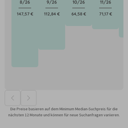
8/26
9/26
10/26
11/26
147,57 €
112,84 €
64,58 €
71,17 €
8
Die Preise basieren auf dem Minimum Median-Suchpreis für die
nächsten 12 Monate und können für neue Suchanfragen variieren.