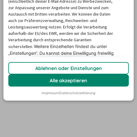
(einschließlich deiner E-Mail-Adresse) zu Werbezwecken,
zur Anpassung unserer Angebote und Dienste und zum
Austausch mit Dritten verarbeiten. Wir können die Daten
auch zur Präferenzverwaltung, Reichweiten- und
Am besten reist du mit dem Flugzeug nach Norwegen, 
Leistungsauswertung nutzen. Erfolgt die Verarbeitung
um deinen Roadtrip zu starten. Den passenden 
außerhalb der EU/des EWR, werden wir die Sicherheit der
Mietwagen für diese Route gibt’s 
am Flughafen Tromsø
.
Verarbeitung durch entsprechende Garantien
sicherstellen.
Weitere Einzelheiten findest du unter
„Einstellungen“. Du
kannst deine Einwilligung freiwillig
erteilen und jederzeit
widerrufen.
Ablehnen oder Einstellungen
Alle akzeptieren
Impressum
Datenschutzerklärung