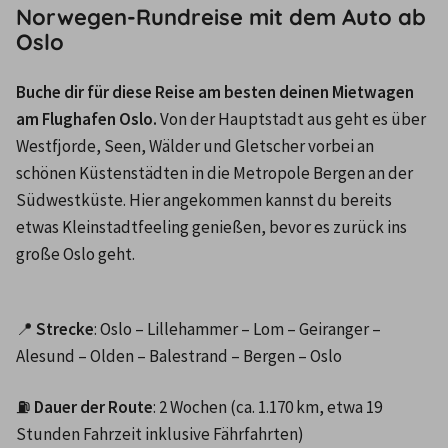
Norwegen-Rundreise mit dem Auto ab
Oslo
Buche dir für diese Reise am besten deinen Mietwagen 
am Flughafen Oslo.
 Von der Hauptstadt aus geht es über 
Westfjorde, Seen, Wälder und Gletscher vorbei an 
schönen Küstenstädten in die Metropole Bergen an der 
Südwestküste. Hier angekommen kannst du bereits 
etwas Kleinstadtfeeling genießen, bevor es zurück ins 
große Oslo geht.
📍 
Strecke
: Oslo – Lillehammer – Lom – Geiranger – 
Alesund – Olden – Balestrand – Bergen – Oslo
⛽ 
Dauer der Route
: 2 Wochen (ca. 1.170 km, etwa 19 
Stunden Fahrzeit inklusive Fährfahrten)