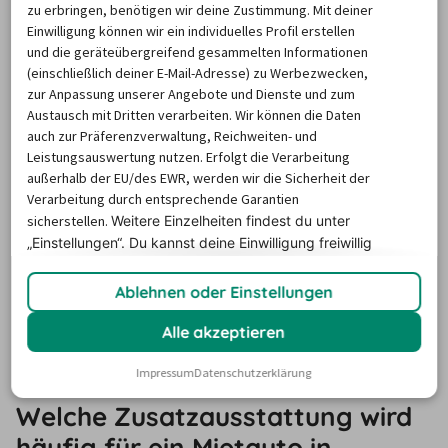
auf billiger-mietwagen.de, wählen Ihren 
zu erbringen, benötigen wir deine Zustimmung. Mit deiner
Buchungszeitraum aus und ein Mausklick später haben 
Einwilligung können wir ein individuelles Profil erstellen
und die geräteübergreifend gesammelten Informationen
Sie sämtliche Angebote aller örtlichen Anbieter 
(einschließlich deiner E-Mail-Adresse) zu Werbezwecken,
übersichtlich auf dem Bildschirm. Neben unserer 
zur Anpassung unserer Angebote und Dienste und zum
umfassenden Preisübersicht erwartet alle, die in 
Austausch mit Dritten verarbeiten. Wir können die Daten
Newcastle ein Auto mieten möchten, mit unseren echten 
auch zur Präferenzverwaltung, Reichweiten- und
Leistungsauswertung nutzen. Erfolgt die Verarbeitung
Kundenrezensionen noch ein weiteres Highlight. Hier 
außerhalb der EU/des EWR, werden wir die Sicherheit der
bewerten unsere Nutzer ungefiltert ihre Erfahrungen mit 
Verarbeitung durch entsprechende Garantien
den einzelnen Autovermietungen
.
sicherstellen.
Weitere Einzelheiten findest du unter
„Einstellungen“. Du
kannst deine Einwilligung freiwillig
Wir haben für Sie die meist gebuchten Anbieter des 
erteilen und jederzeit
widerrufen.
letzten Jahres ausgewertet. Auf dem ersten Platz landet 
Ablehnen oder Einstellungen
mit 
Europcar
 ein weltweit operierendes Unternehmen, 
das seine
 Kunden in Newcastle mit dem besten Preis-
Alle akzeptieren
Leistungsverhältnis überzeugen konnte
.
Impressum
Datenschutzerklärung
Welche Zusatzausstattung wird
häufig für ein Mietauto in