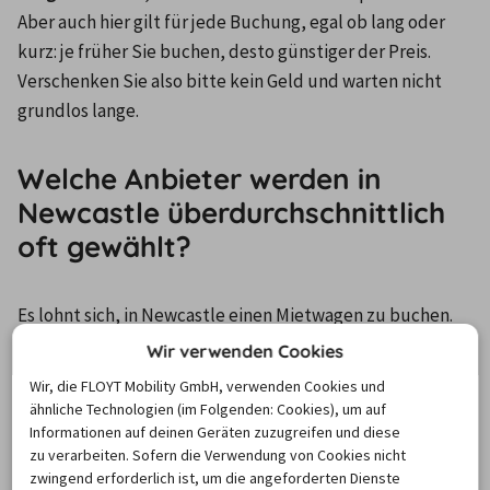
Aber auch hier gilt für jede Buchung, egal ob lang oder 
kurz: je früher Sie buchen, desto günstiger der Preis. 
Verschenken Sie also bitte kein Geld und warten nicht 
grundlos lange.
Welche Anbieter werden in
Newcastle überdurchschnittlich
oft gewählt?
Es lohnt sich, in Newcastle einen Mietwagen zu buchen. 
Und dank billiger-mietwagen.de macht es sogar richtig 
Wir verwenden Cookies
viel Spaß. Denn wir helfen Ihnen nicht nur dabei, Ihr 
Wir, die FLOYT Mobility GmbH, verwenden Cookies und
Wunsch-Fahrzeug zu finden, sondern mit uns sparen Sie 
ähnliche Technologien (im Folgenden: Cookies), um auf
auch richtig viel Geld. Um die besten Angebote für die 
Informationen auf deinen Geräten zuzugreifen und diese
zu verarbeiten. Sofern die Verwendung von Cookies nicht
Automiete in Newcastle abzugreifen, gehen Sie einfach 
zwingend erforderlich ist, um die angeforderten Dienste