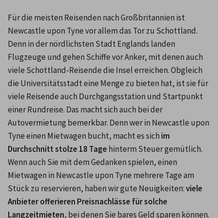
Für die meisten Reisenden nach Großbritannien ist 
Newcastle upon Tyne vor allem das Tor zu Schottland. 
Denn in der nördlichsten Stadt Englands landen 
Flugzeuge und gehen Schiffe vor Anker, mit denen auch 
viele Schottland-Reisende die Insel erreichen. Obgleich 
die Universitätsstadt eine Menge zu bieten hat, ist sie für 
viele Reisende auch Durchgangsstation und Startpunkt 
einer Rundreise. Das macht sich auch bei der 
Autovermietung bemerkbar. Denn wer in Newcastle upon 
Tyne einen Mietwagen bucht, macht es sich
 im 
Durchschnitt stolze 18 Tage
 hinterm Steuer gemütlich. 
Wenn auch Sie mit dem Gedanken spielen, einen 
Mietwagen in Newcastle upon Tyne mehrere Tage am 
Stück zu reservieren, haben wir gute Neuigkeiten:
 viele 
Anbieter offerieren Preisnachlässe für solche 
Langzeitmieten
, bei denen Sie bares Geld sparen können.