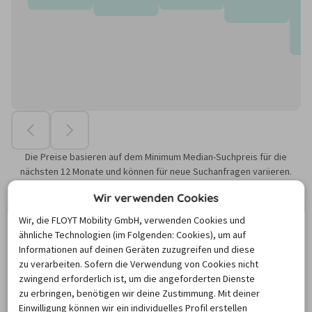
Die Preise basieren auf dem Minimum Median-Suchpreis für die
nächsten 12 Monate und können für neue Suchanfragen variieren.
MIETWAGEN ABHOLSTATIONEN
Wir verwenden Cookies
Wir, die FLOYT Mobility GmbH, verwenden Cookies und
ähnliche Technologien (im Folgenden: Cookies), um auf
Informationen auf deinen Geräten zuzugreifen und diese
Wo befinden sich die Mietwagen-
zu verarbeiten. Sofern die Verwendung von Cookies nicht
Stationen in Navegantes?
zwingend erforderlich ist, um die angeforderten Dienste
zu erbringen, benötigen wir deine Zustimmung. Mit deiner
Einwilligung können wir ein individuelles Profil erstellen