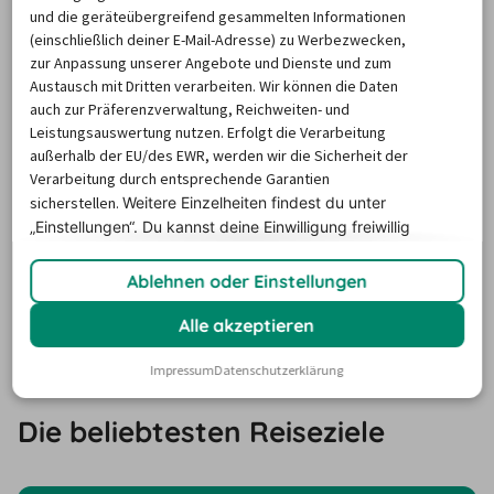
Ob am Flughafen, Bahnhof oder in der Nähe der 
und die geräteübergreifend gesammelten Informationen
(einschließlich deiner E-Mail-Adresse) zu Werbezwecken,
Unterkunft: Der billiger-mietwagen.de Abhol-Atlas zeigt 
zur Anpassung unserer Angebote und Dienste und zum
alle nahegelegenen Autovermietungen und 
Austausch mit Dritten verarbeiten. Wir können die Daten
Rückgabestationen in Navegantes. Für Städtetrips, 
auch zur Präferenzverwaltung, Reichweiten- und
Leistungsauswertung nutzen. Erfolgt die Verarbeitung
Landpartien…und mehr Flexibilität im Urlaub! Na, wo 
außerhalb der EU/des EWR, werden wir die Sicherheit der
soll der Roadtrip starten?
Verarbeitung durch entsprechende Garantien
sicherstellen.
Weitere Einzelheiten findest du unter
„Einstellungen“. Du
kannst deine Einwilligung freiwillig
Um die Karte und die Stationsinformationen
erteilen und jederzeit
widerrufen.
anzuzeigen, aktiviere bitte Cookies.
Ablehnen oder Einstellungen
Klicke hier, um deine Cookie-Einstellungen zu
Alle akzeptieren
verwalten.
Impressum
Datenschutzerklärung
Die beliebtesten Reiseziele