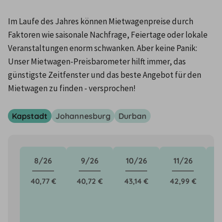
Im Laufe des Jahres können Mietwagenpreise durch 
Faktoren wie saisonale Nachfrage, Feiertage oder lokale 
Veranstaltungen enorm schwanken. Aber keine Panik: 
Unser Mietwagen-Preisbarometer hilft immer, das 
günstigste Zeitfenster und das beste Angebot für den 
Mietwagen zu finden - versprochen!
Kapstadt
Johannesburg
Durban
8/26
9/26
10/26
11/26
40,77 €
40,72 €
43,14 €
42,99 €
5