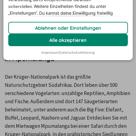
sicherstellen.
Weitere Einzelheiten findest du unter
erleben Sie die einzigartige Artenvielfalt der Flora und 
„Einstellungen“. Du
kannst deine Einwilligung freiwillig
Fauna. Bei einer Reise mit dem Mietwagen durch 
erteilen und jederzeit
widerrufen.
Mpumalanga können Sie die zahlreichen 
Ablehnen oder Einstellungen
Naturschutzgebiete und Nationalparks besuchen.
Alle akzeptieren
Attraktionen und Sehenswürdigkeiten
Impressum
Datenschutzerklärung
in Mpumalanga
Der Krüger-Nationalpark ist das größte 
Naturschutzgebiet Südafrikas. Dort leben über 500 
verschiedene Vogelarten. unzählige Reptilien, Amphibien 
und Fische. Außerdem sind dort 147 Säugetierarten 
beheimatet, unter anderem auch die Big Five: Elefant, 
Büffel, Leopard, Nashorn und Jaguar. Entdecken Sie mit 
dem Mietwagen Mpumalanga bei einer Safari durch den 
Krüger-Nationalpark. In den prähistorischen Siedlungen 