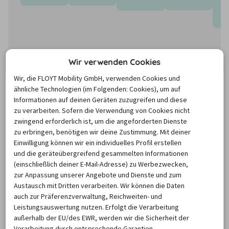
Wir verwenden Cookies
Wir, die FLOYT Mobility GmbH, verwenden Cookies und
ähnliche Technologien (im Folgenden: Cookies), um auf
Informationen auf deinen Geräten zuzugreifen und diese
zu verarbeiten. Sofern die Verwendung von Cookies nicht
zwingend erforderlich ist, um die angeforderten Dienste
Die Preise basieren auf dem Minimum Median-Suchpreis für die
zu erbringen, benötigen wir deine Zustimmung. Mit deiner
nächsten 12 Monate und können für neue Suchanfragen variieren.
Einwilligung können wir ein individuelles Profil erstellen
und die geräteübergreifend gesammelten Informationen
(einschließlich deiner E-Mail-Adresse) zu Werbezwecken,
Mietwagen Mpumalanga
zur Anpassung unserer Angebote und Dienste und zum
Austausch mit Dritten verarbeiten. Wir können die Daten
auch zur Präferenzverwaltung, Reichweiten- und
Im Nordosten Südafrikas liegt die Provinz Mpumalang
a, 
Leistungsauswertung nutzen. Erfolgt die Verarbeitung
eine der landschaftlich schönsten Regionen des Landes. 
außerhalb der EU/des EWR, werden wir die Sicherheit der
Besonders in den tierreichen Ebenen des Lowveld 
Verarbeitung durch entsprechende Garantien