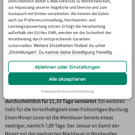
(einschließlich deiner E-Mail-Adresse) zu Werbezwecken,
angemietet?
zur Anpassung unserer Angebote und Dienste und zum
Austausch mit Dritten verarbeiten. Wir können die Daten
auch zur Präferenzverwaltung, Reichweiten- und
Leistungsauswertung nutzen. Erfolgt die Verarbeitung
Montevideo ist ein aufregendes Reiseziel. Sei es die Stadt 
außerhalb der EU/des EWR, werden wir die Sicherheit der
selbst oder Ihre Umgebung - es gibt unfassbar viel zu 
Verarbeitung durch entsprechende Garantien
sehen und das für beinahe jeden Reisetyp. Dies wird unter 
sicherstellen.
Weitere Einzelheiten findest du unter
anderem der Grund für die durchschnittliche Mietdauer 
„Einstellungen“. Du
kannst deine Einwilligung freiwillig
erteilen und jederzeit
widerrufen.
eines eines Leihwagens in Montevideo von insgesamt 8,72 
Ablehnen oder Einstellungen
Tagen sein. Erneut gibt es Unterschiede zwischen den 
einzelnen Monaten.
Alle akzeptieren
Im Februar werden in Montevideo Mietwagen, nach den 
Impressum
Datenschutzerklärung
Erfahrungswerten des vergangenen Jahres, 
durchschnittlich für 11,33 Tage vermietet
. Ein weiteres 
Indiz für die Vorteilhaftigkeit einer frühzeitigen Buchung.
Einen Monat zuvor ist die Mietdauer bereits etwas 
niedriger, nämlich 7,89 Tage. Der Januar ist damit der 
Monat mit der niedrigsten Mietdauer in Montevideo.