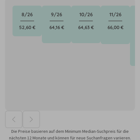
8/26
9/26
10/26
11/26
52,60 €
64,16 €
64,63 €
66,00 €
1
Die Preise basieren auf dem Minimum Median-Suchpreis für die
nächsten 12 Monate und können für neue Suchanfragen variieren.