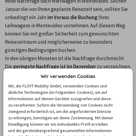
hohe Nachfrage nach Mietwagen in Montevideo. Sollten 
Januar die von Ihnen geplante Reisezeit sein, sollten Sie 
unbedingt ein Jahr 
im Voraus die Buchung
 Ihres 
Leihwagens in Montevideo vornehmen. Auf diesem Weg 
können Sie mit großer Sicherheit zum gewünschten 
Reisezeitraum und möglicherweise zu besonders 
günstigen Bedingungen buchen.
In den übrigen Monaten ist die Nachfrage durchmischt. 
Die 
geringste Nachfrage ist im Dezember
 zu verzeichnen. 
Glücklicherweise gehört der Monat Dezember ebenfalls 
Wir verwenden Cookies
zu den durchschnittlich wärmsten Monaten in Uruguay. 
Wir, die FLOYT Mobility GmbH, verwenden Cookies und
Falls Sie in den Genuss von der uruguayischen Wärme 
ähnliche Technologien (im Folgenden: Cookies), um auf
kommen möchten, verspricht der Dezember eine gute 
Informationen auf deinen Geräten zuzugreifen und diese
zu verarbeiten. Sofern die Verwendung von Cookies nicht
Verfügbarkeit diverser Mietwagen in Montevideo.
zwingend erforderlich ist, um die angeforderten Dienste
zu erbringen, benötigen wir deine Zustimmung. Mit deiner
Einwilligung können wir ein individuelles Profil erstellen
Wie lang wird im Schnitt ein
und die geräteübergreifend gesammelten Informationen
Mietwagen in Montevideo