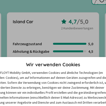
4,7
/
5,0
Island Car
2 Kundenbewertungen
Fahrzeugzustand
5,0
Abholung & Rückgabe
4,5
Freundlichkeit
4,5
Wir verwenden Cookies
Angebote suchen
e FLOYT Mobility GmbH, verwenden Cookies und ähnliche Technologien (im
en: Cookies), um auf Informationen auf deinen Geräten zuzugreifen und di
iten. Sofern die Verwendung von Cookies nicht zwingend erforderlich ist, 
Kundenbewertungen anzeigen
derten Dienste zu erbringen, benötigen wir deine Zustimmung. Mit deiner
igung können wir ein individuelles Profil erstellen und die geräteübergreifen
lten Informationen (einschließlich deiner E-Mail-Adresse) zu Werbezweck
ng unserer Angebote und Dienste und zum Austausch mit Dritten verarbeit