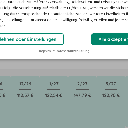
die Daten auch zur Präferenzverwaltung, Reichweiten- und Leistungsausw
 Erfolgt die Verarbeitung außerhalb der EU/des EWR, werden wir die Sicher
itung durch entsprechende Garantien sicherstellen. Weitere Einzelheiten f
n in Montego Bay ?
 „Einstellungen“. Du kannst deine Einwilligung freiwillig erteilen und jederze
fen.
ktoren wie saisonale Nachfrage, Feiertage oder lokale 
lehnen oder Einstellungen
Alle akzeptie
Unser Mietwagen-Preisbarometer hilft immer, das 
Impressum
Datenschutzerklärung
n Mietwagen zu finden - versprochen!
6
12/26
1/27
2/27
3/27
5 €
112,57 €
122,54 €
147,79 €
122,70 €