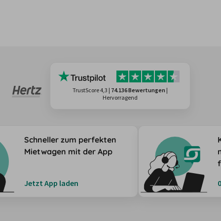
TrustScore 4,3
|
74.136 Bewertungen
|
Hervorragend
Schneller zum perfekten
Mietwagen mit der App
Jetzt App laden
0