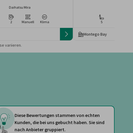
Daihatsu Mira
Toyota Yar
2
Manuell
Klima
5
2
Ma
Montego Bay
 die Preise von der
e variieren.
Diese Bewertungen stammen von echten
Kunden, die bei uns gebucht haben. Sie sind
nach Anbieter gruppiert.