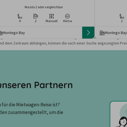
Mazda 2 oder vergleichbar
4
2
Manuell
Klima
2
Montego Bay
Montego Bay
gebote und Preise basieren auf den Suchergebnissen der letzten Tage. Da
nd dem Zeitraum abhängen, können die nach einer Suche angezeigten Preis
nseren Partnern
für die Mietwagen-Reise ist? 
den zusammengestellt, um die 