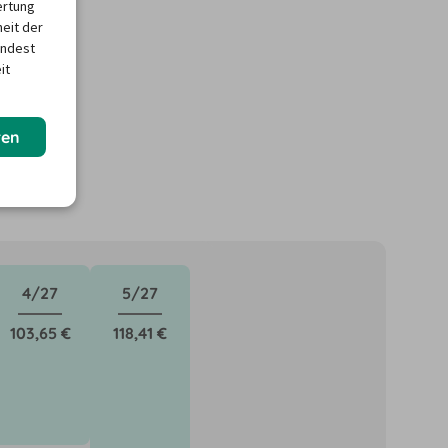
ertung
heit der
indest
it
ren
4/27
5/27
103,65 €
118,41 €