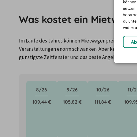
können 
nutzen.
Verarbe
Was kostet ein Mietwage
du unter
widerru
Im Laufe des Jahres können Mietwagenpreise durch Fa
Ab
Veranstaltungen enorm schwanken. Aber keine Panik: 
günstigste Zeitfenster und das beste Angebot für de
8/26
9/26
10/26
11/2
109,44 €
105,82 €
111,84 €
109,9