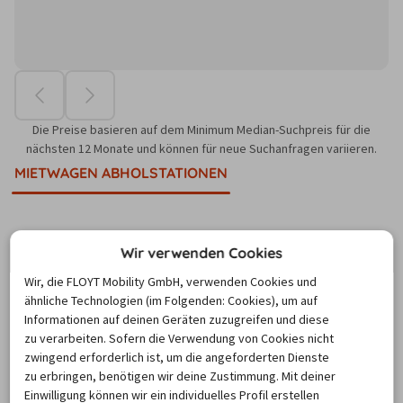
Die Preise basieren auf dem Minimum Median-Suchpreis für die
nächsten 12 Monate und können für neue Suchanfragen variieren.
MIETWAGEN ABHOLSTATIONEN
Wir verwenden Cookies
Wo befinden sich die Mietwagen-
Stationen in Mombasa?
Wir, die FLOYT Mobility GmbH, verwenden Cookies und
ähnliche Technologien (im Folgenden: Cookies), um auf
Informationen auf deinen Geräten zuzugreifen und diese
zu verarbeiten. Sofern die Verwendung von Cookies nicht
Ob am Flughafen, Bahnhof oder in der Nähe der 
zwingend erforderlich ist, um die angeforderten Dienste
Unterkunft: Der billiger-mietwagen.de Abhol-Atlas zeigt 
zu erbringen, benötigen wir deine Zustimmung. Mit deiner
alle nahegelegenen Autovermietungen und 
Einwilligung können wir ein individuelles Profil erstellen