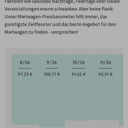
Faktoren wie saisonale Nachfrage, Feiertage oder lokale 
Veranstaltungen enorm schwanken. Aber keine Panik: 
Unser Mietwagen-Preisbarometer hilft immer, das 
günstigste Zeitfenster und das beste Angebot für den 
Mietwagen zu finden - versprochen!
8/26
9/26
10/26
11/26
97,23 €
100,77 €
91,62 €
90,91 €
9