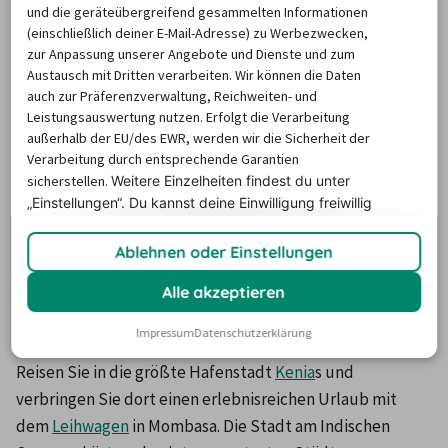
und die geräteübergreifend gesammelten Informationen
Rückgabestationen in Mombasa. Für Städtetrips, 
(einschließlich deiner E-Mail-Adresse) zu Werbezwecken,
Landpartien…und mehr Flexibilität im Urlaub! Na, wo 
zur Anpassung unserer Angebote und Dienste und zum
soll der Roadtrip starten?
Austausch mit Dritten verarbeiten. Wir können die Daten
auch zur Präferenzverwaltung, Reichweiten- und
Leistungsauswertung nutzen. Erfolgt die Verarbeitung
außerhalb der EU/des EWR, werden wir die Sicherheit der
Um die Karte und die Stationsinformationen
Verarbeitung durch entsprechende Garantien
anzuzeigen, aktiviere bitte Cookies.
sicherstellen.
Weitere Einzelheiten findest du unter
Klicke hier, um deine Cookie-Einstellungen zu
„Einstellungen“. Du
kannst deine Einwilligung freiwillig
verwalten.
erteilen und jederzeit
widerrufen.
Ablehnen oder Einstellungen
Alle akzeptieren
Mietwagen Mombasa
Impressum
Datenschutzerklärung
Reisen Sie in die größte Hafenstadt 
Kenia
s und 
verbringen Sie dort einen erlebnisreichen Urlaub mit 
dem 
Leihwagen
 in Mombasa. Die Stadt am Indischen 