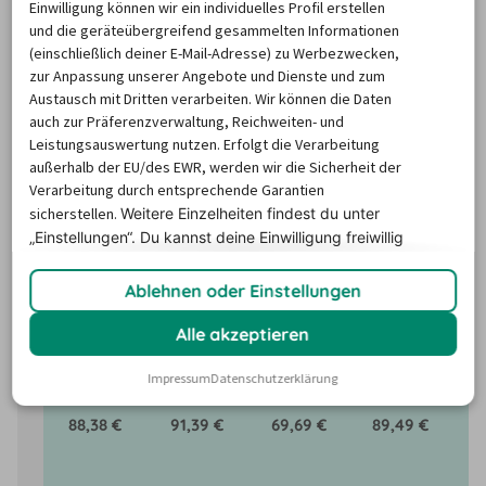
Louisiana ?
Einwilligung können wir ein individuelles Profil erstellen
und die geräteübergreifend gesammelten Informationen
(einschließlich deiner E-Mail-Adresse) zu Werbezwecken,
Im Laufe des Jahres können Mietwagenpreise durch 
zur Anpassung unserer Angebote und Dienste und zum
Austausch mit Dritten verarbeiten. Wir können die Daten
Faktoren wie saisonale Nachfrage, Feiertage oder lokale 
auch zur Präferenzverwaltung, Reichweiten- und
Veranstaltungen enorm schwanken. Aber keine Panik: 
Leistungsauswertung nutzen. Erfolgt die Verarbeitung
Unser Mietwagen-Preisbarometer hilft immer, das 
außerhalb der EU/des EWR, werden wir die Sicherheit der
günstigste Zeitfenster und das beste Angebot für den 
Verarbeitung durch entsprechende Garantien
sicherstellen.
Weitere Einzelheiten findest du unter
Mietwagen zu finden - versprochen!
„Einstellungen“. Du
kannst deine Einwilligung freiwillig
erteilen und jederzeit
widerrufen.
New Orleans
Baton Rouge
Ablehnen oder Einstellungen
Alle akzeptieren
8/26
9/26
10/26
11/26
Impressum
Datenschutzerklärung
88,38 €
91,39 €
69,69 €
89,49 €
9