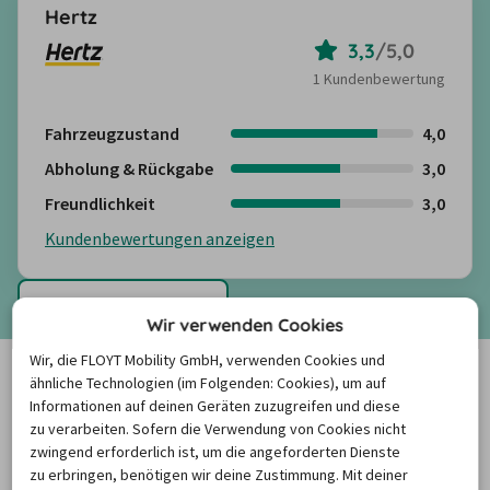
Hertz
3,3
/
5,0
1 Kundenbewertung
Fahrzeugzustand
4,0
Abholung & Rückgabe
3,0
Freundlichkeit
3,0
Kundenbewertungen anzeigen
Mehr anzeigen
Wir verwenden Cookies
PREISBAROMETER
Wir, die FLOYT Mobility GmbH, verwenden Cookies und
ähnliche Technologien (im Folgenden: Cookies), um auf
Informationen auf deinen Geräten zuzugreifen und diese
zu verarbeiten. Sofern die Verwendung von Cookies nicht
zwingend erforderlich ist, um die angeforderten Dienste
Was kostet ein Mietwagen in
zu erbringen, benötigen wir deine Zustimmung. Mit deiner