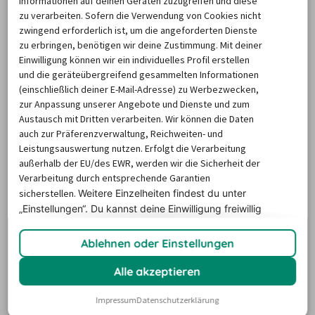
Informationen auf deinen Geräten zuzugreifen und diese
zu verarbeiten. Sofern die Verwendung von Cookies nicht
Kristinehamn in der Provinz Värmlands län in 
Schweden
zwingend erforderlich ist, um die angeforderten Dienste
ist dank der idyllischen Lage am Nordufer des Vänern-
zu erbringen, benötigen wir deine Zustimmung. Mit deiner
Sees seit jeher ein beliebter Urlaubsort. Mit dem 
Einwilligung können wir ein individuelles Profil erstellen
und die geräteübergreifend gesammelten Informationen
Mietwagen Kristinehamn und Umgebung erkundend, 
(einschließlich deiner E-Mail-Adresse) zu Werbezwecken,
können Sie die herrlichen Landschaften mit den 
zur Anpassung unserer Angebote und Dienste und zum
zahlreichen kleinen Inseln und Buchten sowie 
Austausch mit Dritten verarbeiten. Wir können die Daten
auch zur Präferenzverwaltung, Reichweiten- und
unberührtes bergiges Waldland entdecken.
Leistungsauswertung nutzen. Erfolgt die Verarbeitung
außerhalb der EU/des EWR, werden wir die Sicherheit der
Attraktionen und Sehenswürdigkeiten
Verarbeitung durch entsprechende Garantien
in Kristinehamn
sicherstellen.
Weitere Einzelheiten findest du unter
„Einstellungen“. Du
kannst deine Einwilligung freiwillig
erteilen und jederzeit
widerrufen.
Auch innerhalb des Stadtgebiets gibt es einiges an 
Ablehnen oder Einstellungen
Sehenswürdigkeiten zu entdecken. Auf einer Fahrt mit 
Alle akzeptieren
dem Mietwagen durch Kristinehamn können Sie das 
Wahrzeichen der Stadt, die monumentale Skulptur von 
Impressum
Datenschutzerklärung
Pablo Picasso auf der Landzunge Strandduden, kaum 