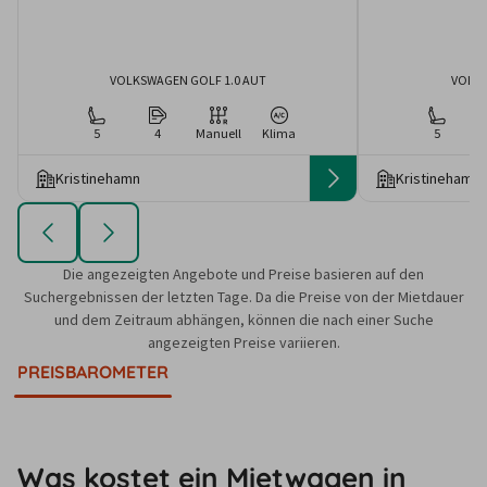
VOLKSWAGEN GOLF 1.0 AUT
VOLKS
5
4
Manuell
Klima
5
Kristinehamn
Kristinehamn
Die angezeigten Angebote und Preise basieren auf den
Suchergebnissen der letzten Tage. Da die Preise von der Mietdauer
und dem Zeitraum abhängen, können die nach einer Suche
angezeigten Preise variieren.
PREISBAROMETER
Was kostet ein Mietwagen in