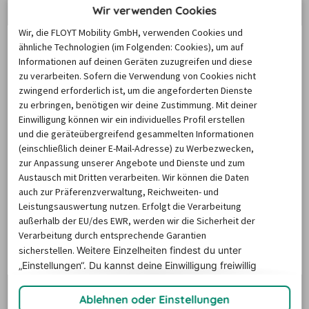
Wir verwenden Cookies
Wir, die FLOYT Mobility GmbH, verwenden Cookies und
8/26
9/26
10/26
11/26
ähnliche Technologien (im Folgenden: Cookies), um auf
Informationen auf deinen Geräten zuzugreifen und diese
71,14 €
52,58 €
51,37 €
zu verarbeiten. Sofern die Verwendung von Cookies nicht
Keine
zwingend erforderlich ist, um die angeforderten Dienste
Preisdaten
Pr
zu erbringen, benötigen wir deine Zustimmung. Mit deiner
vorhanden
vo
Einwilligung können wir ein individuelles Profil erstellen
und die geräteübergreifend gesammelten Informationen
(einschließlich deiner E-Mail-Adresse) zu Werbezwecken,
zur Anpassung unserer Angebote und Dienste und zum
Austausch mit Dritten verarbeiten. Wir können die Daten
auch zur Präferenzverwaltung, Reichweiten- und
Leistungsauswertung nutzen. Erfolgt die Verarbeitung
außerhalb der EU/des EWR, werden wir die Sicherheit der
Verarbeitung durch entsprechende Garantien
sicherstellen.
Weitere Einzelheiten findest du unter
„Einstellungen“. Du
kannst deine Einwilligung freiwillig
erteilen und jederzeit
widerrufen.
Die Preise basieren auf dem Minimum Median-Suchpreis für die
Ablehnen oder Einstellungen
nächsten 12 Monate und können für neue Suchanfragen variieren.