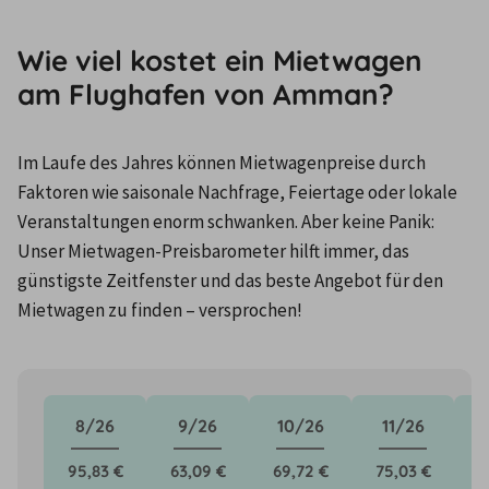
Wie viel kostet ein Mietwagen
am Flughafen von Amman?
Im Laufe des Jahres können Mietwagenpreise durch 
Faktoren wie saisonale Nachfrage, Feiertage oder lokale 
Veranstaltungen enorm schwanken. Aber keine Panik: 
Unser Mietwagen-Preisbarometer hilft immer, das 
günstigste Zeitfenster und das beste Angebot für den 
Mietwagen zu finden – versprochen!
8/26
9/26
10/26
11/26
95,83 €
63,09 €
69,72 €
75,03 €
7