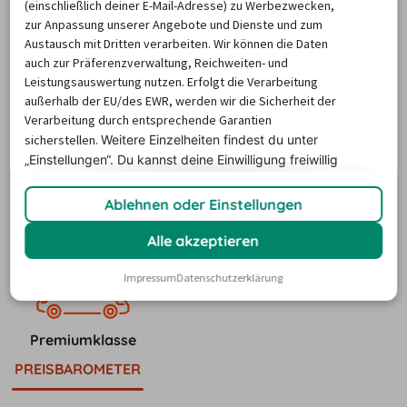
(einschließlich deiner E-Mail-Adresse) zu Werbezwecken,
Fahrerlebnis bevorzugst.
zur Anpassung unserer Angebote und Dienste und zum
Austausch mit Dritten verarbeiten. Wir können die Daten
auch zur Präferenzverwaltung, Reichweiten- und
Beachte, dass wir kein bestimmtes
Leistungsauswertung nutzen. Erfolgt die Verarbeitung
Modell garantieren können – du erhältst
außerhalb der EU/des EWR, werden wir die Sicherheit der
jedoch immer ein vergleichbares
Verarbeitung durch entsprechende Garantien
Fahrzeug derselben Kategorie.
sicherstellen.
Weitere Einzelheiten findest du unter
„Einstellungen“. Du
kannst deine Einwilligung freiwillig
erteilen und jederzeit
widerrufen.
Ablehnen oder Einstellungen
Alle akzeptieren
Kleinwagen
Kompaktklasse
Impressum
Datenschutzerklärung
Premiumklasse
PREISBAROMETER