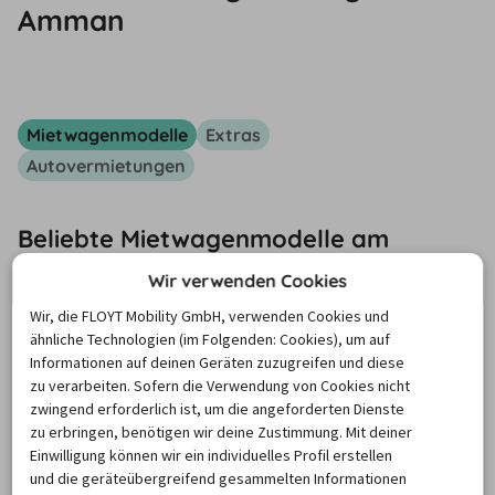
Amman
Mietwagenmodelle
Extras
Autovermietungen
Beliebte Mietwagenmodelle am
Flughafen Amman
Wir verwenden Cookies
Wir, die FLOYT Mobility GmbH, verwenden Cookies und
Am Flughafen Amman sind 
Kleinwagen
 wie der 
Hyundai 
ähnliche Technologien (im Folgenden: Cookies), um auf
i10
 beliebt, ideal für Stadtfahrten und kürzere Strecken. 
Informationen auf deinen Geräten zuzugreifen und diese
zu verarbeiten. Sofern die Verwendung von Cookies nicht
Für mehr Komfort und lange Ausflüge in die Natur sind 
zwingend erforderlich ist, um die angeforderten Dienste
Kompaktklasse-Modelle
 wie der 
Toyota Corolla
 und 
zu erbringen, benötigen wir deine Zustimmung. Mit deiner
Fahrzeuge der 
Premiumklasse
 wie der 
BMW 5er
 perfekt 
Einwilligung können wir ein individuelles Profil erstellen
und die geräteübergreifend gesammelten Informationen
geeignet, vor allem wenn du ein komfortables 