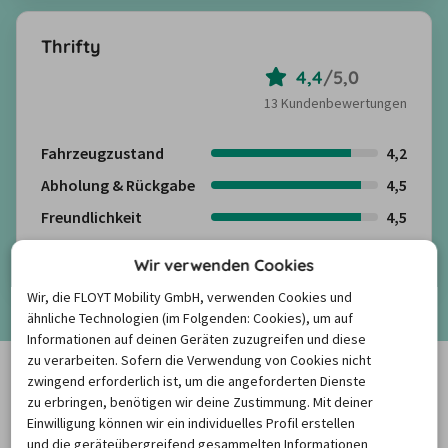
Thrifty
4,4
/
5,0
13 Kundenbewertungen
Fahrzeugzustand
4,2
Abholung & Rückgabe
4,5
Freundlichkeit
4,5
Kundenbewertungen anzeigen
Wir verwenden Cookies
Wir, die FLOYT Mobility GmbH, verwenden Cookies und
Mehr anzeigen
ähnliche Technologien (im Folgenden: Cookies), um auf
Informationen auf deinen Geräten zuzugreifen und diese
PREISBAROMETER
zu verarbeiten. Sofern die Verwendung von Cookies nicht
zwingend erforderlich ist, um die angeforderten Dienste
zu erbringen, benötigen wir deine Zustimmung. Mit deiner
Einwilligung können wir ein individuelles Profil erstellen
und die geräteübergreifend gesammelten Informationen