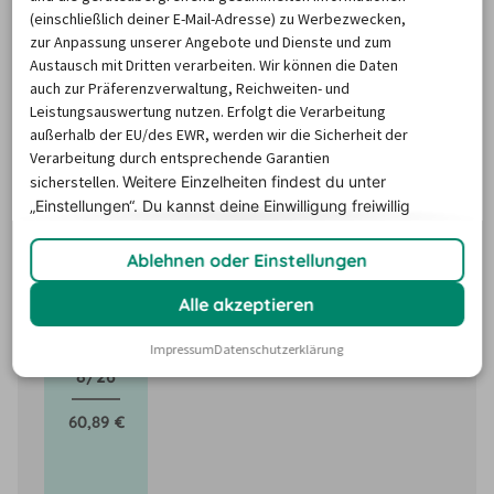
Was kostet ein Mietwagen in
(einschließlich deiner E-Mail-Adresse) zu Werbezwecken,
Dalarna County ?
zur Anpassung unserer Angebote und Dienste und zum
Austausch mit Dritten verarbeiten. Wir können die Daten
auch zur Präferenzverwaltung, Reichweiten- und
Im Laufe des Jahres können Mietwagenpreise durch 
Leistungsauswertung nutzen. Erfolgt die Verarbeitung
außerhalb der EU/des EWR, werden wir die Sicherheit der
Faktoren wie saisonale Nachfrage, Feiertage oder lokale 
Verarbeitung durch entsprechende Garantien
Veranstaltungen enorm schwanken. Aber keine Panik: 
sicherstellen.
Weitere Einzelheiten findest du unter
Unser Mietwagen-Preisbarometer hilft immer, das 
„Einstellungen“. Du
kannst deine Einwilligung freiwillig
günstigste Zeitfenster und das beste Angebot für den 
erteilen und jederzeit
widerrufen.
Mietwagen zu finden - versprochen!
Ablehnen oder Einstellungen
Alle akzeptieren
Impressum
Datenschutzerklärung
8/26
60,89 €