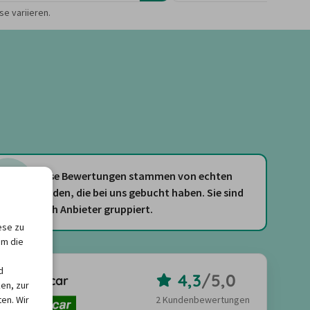
e variieren.
Diese Bewertungen stammen von echten
Kunden, die bei uns gebucht haben. Sie sind
nach Anbieter gruppiert.
ese zu
um die
d
4,3
/
5,0
Europcar
en, zur
en. Wir
2 Kundenbewertungen