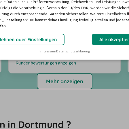
die Daten auch zur Präferenzverwaltung, Reichweiten- und Leistungsausw
 Erfolgt die Verarbeitung außerhalb der EU/des EWR, werden wir die Sicher
itung durch entsprechende Garantien sicherstellen. Weitere Einzelheiten f
Fahrzeugzustand
3,7
 „Einstellungen“. Du kannst deine Einwilligung freiwillig erteilen und jederze
Abholung & Rückgabe
3,7
fen.
Freundlichkeit
3,7
lehnen oder Einstellungen
Alle akzeptie
Angebote suchen
Impressum
Datenschutzerklärung
Kundenbewertungen anzeigen
Mehr anzeigen
n in Dortmund ?