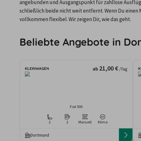
angebunden und Ausgangspunkt für zahllose Ausflüge
schließlich beide nicht weit entfernt. Wenn Du einen
vollkommen flexibel. Wir zeigen Dir, wie das geht.
Beliebte Angebote in D
21,00 €
ab
KLEINWAGEN
K
/Tag
Fiat 500
2
2
Manuell
Klima
Dortmund
Die angezeigten An