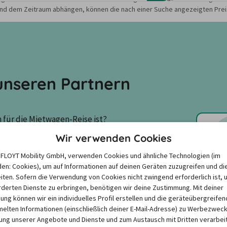
nd dem Zeitraum abhängen, können die nach einer Suche angezeigten Preis
nseren Partnern
für die Mietwagen-Reise ist? 
den zusammengestellt, um die 
Wir verwenden Cookies
e FLOYT Mobility GmbH, verwenden Cookies und ähnliche Technologien (im
en: Cookies), um auf Informationen auf deinen Geräten zuzugreifen und di
iten. Sofern die Verwendung von Cookies nicht zwingend erforderlich ist, 
derten Dienste zu erbringen, benötigen wir deine Zustimmung. Mit deiner
igung können wir ein individuelles Profil erstellen und die geräteübergreifen
3,7
/
5,0
Avis
lten Informationen (einschließlich deiner E-Mail-Adresse) zu Werbezweck
ng unserer Angebote und Dienste und zum Austausch mit Dritten verarbeit
3 Kundenbewertungen