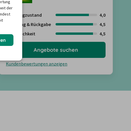
ertung
heit der
indest
Fahrzeugzustand
4,0
it
Abholung & Rückgabe
4,5
Freundlichkeit
4,5
ren
Angebote suchen
Kundenbewertungen anzeigen