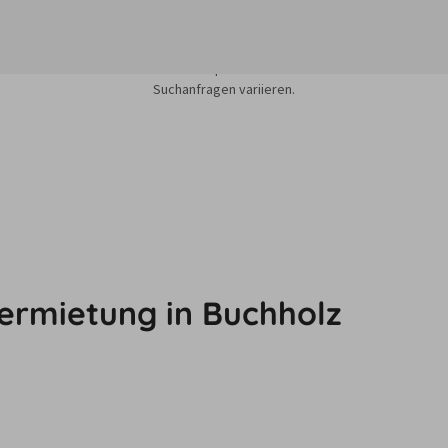
sieren auf dem Minimum Median-Suchpreis für die nächsten 12 Monate und k
Suchanfragen variieren.
ermietung in Buchholz