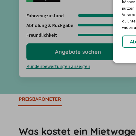
können 
nutzen.
Verarbe
Fahrzeugzustand
4,3
du unter
Abholung & Rückgabe
4,5
widerru
Freundlichkeit
4,6
Ab
Angebote suchen
Kundenbewertungen anzeigen
PREISBAROMETER
Was kostet ein Mietwage