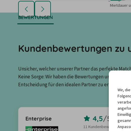
Mietdauer u
BEWERTUNGEN
Kundenbewertungen zu u
Unsicher, welcher unserer Partner das perfekte Match 
Keine Sorge: Wir haben die Bewertungen unserer Kun
Entscheidung für den idealen Partner zu erleichtern.
Wir, di
Folgend
verarbe
angefor
Einwill
4,5
/
5,0
Enterprise
gesamme
Anpassu
11 Kundenbewertungen