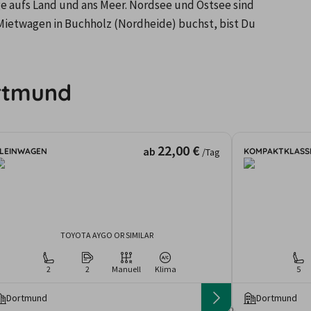
 aufs Land und ans Meer. Nordsee und Ostsee sind 
 Mietwagen in Buchholz (Nordheide) buchst, bist Du 
ortmund
22,00 €
ab
LEINWAGEN
KOMPAKTKLASS
/Tag
TOYOTA AYGO OR SIMILAR
2
2
Manuell
Klima
5
Dortmund
Dortmund
gebote und Preise basieren auf den Suchergebnissen der letzten Tage. Da