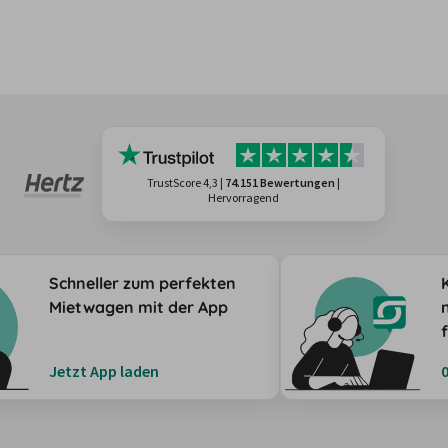
TrustScore 4,3
|
74.151 Bewertungen
|
Hervorragend
Schneller zum perfekten
Mietwagen mit der App
Jetzt App laden
0