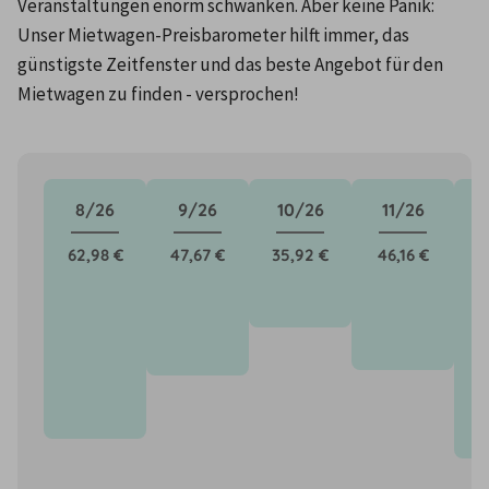
Veranstaltungen enorm schwanken. Aber keine Panik: 
Unser Mietwagen-Preisbarometer hilft immer, das 
günstigste Zeitfenster und das beste Angebot für den 
Mietwagen zu finden - versprochen!
8/26
9/26
10/26
11/26
62,98 €
47,67 €
35,92 €
46,16 €
6