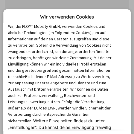
Wir verwenden Cookies
Wir, die FLOYT Mobility GmbH, verwenden Cookies und
ähnliche Technologien (im Folgenden: Cookies), um auf
Die Preise basieren auf dem Minimum Median-Suchpreis für die
Informationen auf deinen Geräten zuzugreifen und diese
nächsten 12 Monate und können für neue Suchanfragen variieren.
zu verarbeiten. Sofern die Verwendung von Cookies nicht
MIETWAGEN ABHOLSTATIONEN
zwingend erforderlich ist, um die angeforderten Dienste
zu erbringen, benötigen wir deine Zustimmung. Mit deiner
Einwilligung können wir ein individuelles Profil erstellen
und die geräteübergreifend gesammelten Informationen
Wo befinden sich die Mietwagen-
(einschließlich deiner E-Mail-Adresse) zu Werbezwecken,
zur Anpassung unserer Angebote und Dienste und zum
Stationen in Braşov?
Austausch mit Dritten verarbeiten. Wir können die Daten
auch zur Präferenzverwaltung, Reichweiten- und
Leistungsauswertung nutzen. Erfolgt die Verarbeitung
Ob am Flughafen, Bahnhof oder in der Nähe der 
außerhalb der EU/des EWR, werden wir die Sicherheit der
Unterkunft: Der billiger-mietwagen.de Abhol-Atlas zeigt 
Verarbeitung durch entsprechende Garantien
sicherstellen.
Weitere Einzelheiten findest du unter
alle nahegelegenen Autovermietungen und 
„Einstellungen“. Du
kannst deine Einwilligung freiwillig
Rückgabestationen in Braşov. Für Städtetrips, 
erteilen und jederzeit
widerrufen.