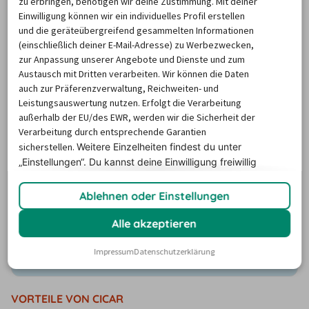
zu erbringen, benötigen wir deine Zustimmung. Mit deiner
Stationen auf Gran Canaria?
Einwilligung können wir ein individuelles Profil erstellen
und die geräteübergreifend gesammelten Informationen
(einschließlich deiner E-Mail-Adresse) zu Werbezwecken,
zur Anpassung unserer Angebote und Dienste und zum
Ob am Flughafen, Bahnhof oder in der Nähe der 
Austausch mit Dritten verarbeiten. Wir können die Daten
Unterkunft: Der billiger-mietwagen.de Abhol-Atlas zeigt 
auch zur Präferenzverwaltung, Reichweiten- und
alle nahegelegenen Autovermietungen und 
Leistungsauswertung nutzen. Erfolgt die Verarbeitung
Rückgabestationen auf Gran Canaria. Für Städtetrips, 
außerhalb der EU/des EWR, werden wir die Sicherheit der
Verarbeitung durch entsprechende Garantien
Landpartien…und mehr Flexibilität im Urlaub! Na, wo 
sicherstellen.
Weitere Einzelheiten findest du unter
soll der Roadtrip starten?
„Einstellungen“. Du
kannst deine Einwilligung freiwillig
erteilen und jederzeit
widerrufen.
Ablehnen oder Einstellungen
Um die Karte und die Stationsinformationen
Alle akzeptieren
anzuzeigen, aktiviere bitte Cookies.
Klicke hier, um deine Cookie-Einstellungen zu
Impressum
Datenschutzerklärung
verwalten.
VORTEILE VON CICAR