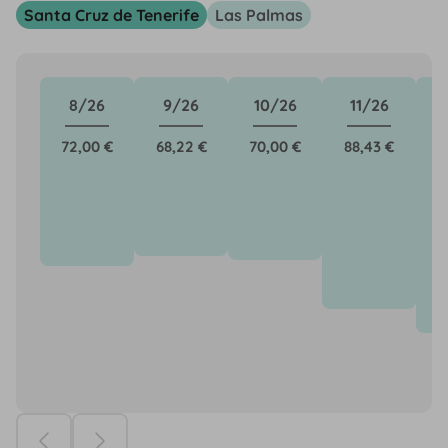
Santa Cruz de Tenerife
Las Palmas
8/26
9/26
10/26
11/26
72,00 €
68,22 €
70,00 €
88,43 €
9