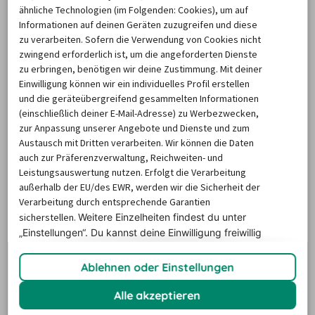
ähnliche Technologien (im Folgenden: Cookies), um auf
Informationen auf deinen Geräten zuzugreifen und diese
zu verarbeiten. Sofern die Verwendung von Cookies nicht
zwingend erforderlich ist, um die angeforderten Dienste
zu erbringen, benötigen wir deine Zustimmung. Mit deiner
Deutschland in den Top-Drei des
Einwilligung können wir ein individuelles Profil erstellen
Länderrankings
und die geräteübergreifend gesammelten Informationen
(einschließlich deiner E-Mail-Adresse) zu Werbezwecken,
zur Anpassung unserer Angebote und Dienste und zum
Die meisten der untersuchten Filme stammen aus 
Austausch mit Dritten verarbeiten. Wir können die Daten
Hollywood. Nicht überraschend ist es daher, dass die USA 
auch zur Präferenzverwaltung, Reichweiten- und
Leistungsauswertung nutzen. Erfolgt die Verarbeitung
im Länderranking der Herstellerländer mit weitem 
außerhalb der EU/des EWR, werden wir die Sicherheit der
Vorsprung an der Spitze stehen: Insgesamt 848 Autos 
Verarbeitung durch entsprechende Garantien
kommen von US-amerikanischen Herstellern wie Ford, 
sicherstellen.
Weitere Einzelheiten findest du unter
Chevrolet, Chrysler oder Jeep. Japanische Marken wie 
„Einstellungen“. Du
kannst deine Einwilligung freiwillig
erteilen und jederzeit
widerrufen.
Toyota, Honda, Nissan oder Mazda landen weit dahinter 
Ablehnen oder Einstellungen
auf dem zweiten Platz mit 280 Filmautos. Deutsche 
Autohersteller schaffen es in diesem Ranking in die Top-
Alle akzeptieren
Drei: Mercedes-Benz, BMW, Volkswagen, Audi und Co. sind 