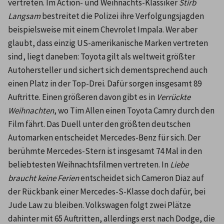
vertreten. Im Action- und Weihnachts-Klassiker 
Stirb 
Langsam 
bestreitet die Polizei ihre Verfolgungsjagden 
beispielsweise mit einem Chevrolet Impala. Wer aber 
glaubt, dass einzig US-amerikanische Marken vertreten 
sind, liegt daneben: Toyota gilt als weltweit größter 
Autohersteller und sichert sich dementsprechend auch 
einen Platz in der Top-Drei. Dafür sorgen insgesamt 89 
Auftritte. Einen größeren davon gibt es in 
Verrückte 
Weihnachten
, wo Tim Allen einen Toyota Camry durch den 
Film fährt. Das Duell unter den größten deutschen 
Automarken entscheidet Mercedes-Benz für sich. Der 
berühmte Mercedes-Stern ist insgesamt 74 Mal in den 
beliebtesten Weihnachtsfilmen vertreten. In 
Liebe 
braucht keine Ferien 
entscheidet sich Cameron Diaz auf 
der Rückbank einer Mercedes-S-Klasse doch dafür, bei 
Jude Law zu bleiben. Volkswagen folgt zwei Plätze 
dahinter mit 65 Auftritten, allerdings erst nach Dodge, die 