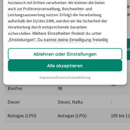
Austausch mit Dritten verarbeiten. Wir können die Daten
Autogas (LPG) wird nur an wenigen Tankstellen angebote
auch zur Präferenzverwaltung, Reichweiten- und
In Slowenien wurde eine einheitliche EU-Bezeichnung der
Leistungsauswertung nutzen. Erfolgt die Verarbeitung
außerhalb der EU/des EWR, werden wir die Sicherheit der
Kraftstoffe eingeführt, die Bezeichnungen in der 
Verarbeitung durch entsprechende Garantien
Landessprache bleiben aber zusätzlich bestehen.
sicherstellen.
Weitere Einzelheiten findest du unter
„Einstellungen“. Du
kannst deine Einwilligung freiwillig
Deutsche 
Einheimische 
erteilen und jederzeit
widerrufen.
Oktanzah
Bezeichnung
Bezeichnung
Ablehnen oder Einstellungen
Alle akzeptieren
Super Benzin Bleifrei
Super, Eurosuper 95
95
Impressum
Datenschutzerklärung
SuperPlus Benzin 
Super Plus, Eurosuper 
98
Bleifrei
98
Diesel
Diesel, Nafta
-
Autogas (LPG)
Autogas (LPG)
105 bis 1