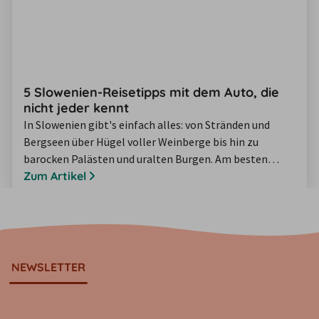
5 Slowenien-Reisetipps mit dem Auto, die
nicht jeder kennt
In Slowenien gibt's einfach alles: von Stränden und
Bergseen über Hügel voller Weinberge bis hin zu
barocken Palästen und uralten Burgen. Am besten
erkundet man Slowenien mit dem Mietwagen, um so
Zum Artikel
viel wie möglich von diesem vielfältigen Land zu sehen.
Wir geben Ihnen 5 Reisetipps für Slowenien mit auf den
Weg, die nicht in jedem Reiseführer stehen - inklusive
den schönsten Geheimtipps an…
NEWSLETTER