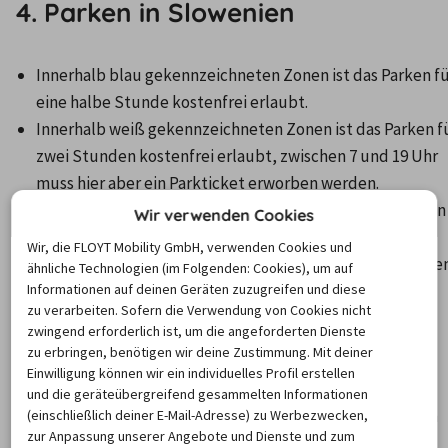
4. Parken in Slowenien
Innerhalb blau gekennzeichneten Zonen ist das Parken fü
eine halbe Stunde kostenfrei erlaubt.
Innerhalb weiß gekennzeichneten Zonen ist das Parken fü
zwei Stunden kostenfrei erlaubt, zwischen 7 und 19 Uhr 
muss hier aber ein Parkticket erworben werden.
In gebührenpflichtigen Parkzonen können Parktickets an 
Wir verwenden Cookies
den Automaten vor Ort gelöst werden.
Wir, die FLOYT Mobility GmbH, verwenden Cookies und
Langes Parken ist nur in Parkhäusern oder auf öffentlichen
ähnliche Technologien (im Folgenden: Cookies), um auf
Informationen auf deinen Geräten zuzugreifen und diese
Parkplätzen erlaubt.
zu verarbeiten. Sofern die Verwendung von Cookies nicht
zwingend erforderlich ist, um die angeforderten Dienste
5. Kraftstoffe in Slowenien
zu erbringen, benötigen wir deine Zustimmung. Mit deiner
Einwilligung können wir ein individuelles Profil erstellen
und die geräteübergreifend gesammelten Informationen
Normal Benzin Bleifrei mit 91 Oktan wird für gewöhnlich 
(einschließlich deiner E-Mail-Adresse) zu Werbezwecken,
zur Anpassung unserer Angebote und Dienste und zum
nicht angeboten.