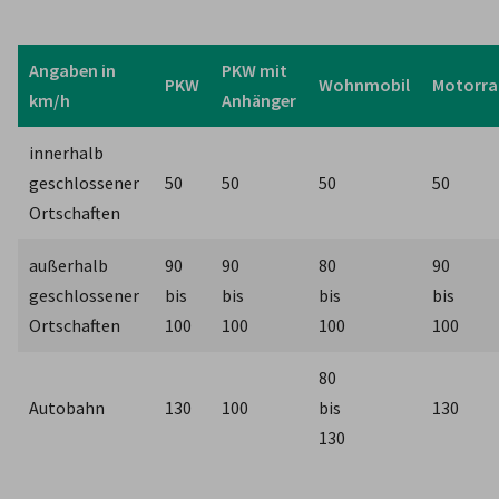
Angaben in 
PKW mit 
PKW
Wohnmobil
Motorra
km/h
Anhänger
innerhalb 
geschlossener 
50
50
50
50
Ortschaften
außerhalb 
90

90

80

90

geschlossener 
bis

bis

bis

bis

Ortschaften
100
100
100
100
80

Autobahn
130
100
bis

130
130