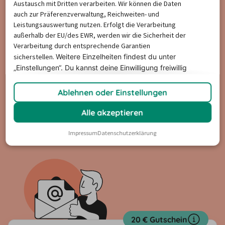
Austausch mit Dritten verarbeiten. Wir können die Daten
Jetzt zum Newsletter anmelden!
auch zur Präferenzverwaltung, Reichweiten- und
Leistungsauswertung nutzen. Erfolgt die Verarbeitung
außerhalb der EU/des EWR, werden wir die Sicherheit der
Gutscheine & tolle Gewinne
Verarbeitung durch entsprechende Garantien
sicherstellen.
Weitere Einzelheiten findest du unter
„Einstellungen“. Du
kannst deine Einwilligung freiwillig
Attraktive Mietwagen-Schnäppchen
erteilen und jederzeit
widerrufen.
Ablehnen oder Einstellungen
Reiseinspirationen & Mietwagen-Tipps
Alle akzeptieren
Impressum
Datenschutzerklärung
20 € Gutschein