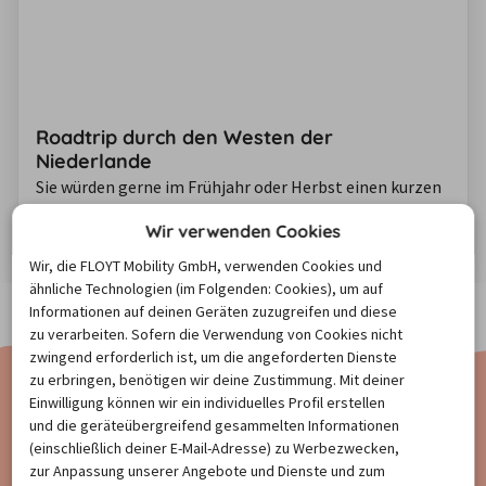
Roadtrip durch den Westen der
Niederlande
Sie würden gerne im Frühjahr oder Herbst einen kurzen
Urlaub planen, der nicht allzu aufwendig ist? Wir haben
Wir verwenden Cookies
genau das Richtige für Sie. Ein Roadtrip durch den
Westen der Niederlande bietet eine wunderbare
Zum Artikel
Wir, die FLOYT Mobility GmbH, verwenden Cookies und
ähnliche Technologien (im Folgenden: Cookies), um auf
Kombination von Natur und Stadt. Ob lange
Informationen auf deinen Geräten zuzugreifen und diese
Spaziergänge am Strand oder durch charmanten Städte
zu verarbeiten. Sofern die Verwendung von Cookies nicht
bummeln, bei diesem Roadtrip ist für jeden etwas dabei.
zwingend erforderlich ist, um die angeforderten Dienste
zu erbringen, benötigen wir deine Zustimmung. Mit deiner
Einwilligung können wir ein individuelles Profil erstellen
NEWSLETTER
und die geräteübergreifend gesammelten Informationen
(einschließlich deiner E-Mail-Adresse) zu Werbezwecken,
zur Anpassung unserer Angebote und Dienste und zum