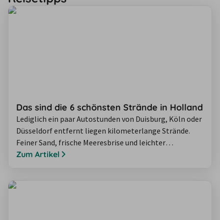
Das sind die 6 schönsten Strände in Holland
Lediglich ein paar Autostunden von Duisburg, Köln oder
Düsseldorf entfernt liegen kilometerlange Strände.
Feiner Sand, frische Meeresbrise und leichter
Wellengang - die Nordsee lockt mit ihrem schlichten
Zum Artikel
Charme. Hollands Strände sind zu jeder Jahreszeit ein
lohnendes Reiseziel und mit dem Auto in nur wenigen
Stunden zu erreichen. Ob ein Familienurlaub, ein
Naturerlebnis oder ein sportliches…