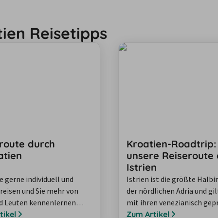
tien Reisetipps
route durch
Kroatien-Roadtrip:
atien
unsere Reiseroute
Istrien
e gerne individuell und
Istrien ist die größte Halbi
 reisen und Sie mehr von
der nördlichen Adria und gil
d Leuten kennenlernen
mit ihren venezianisch gep
, empfehle ich Ihnen eine
tikel
Küstenstädten als eine der
Zum Artikel