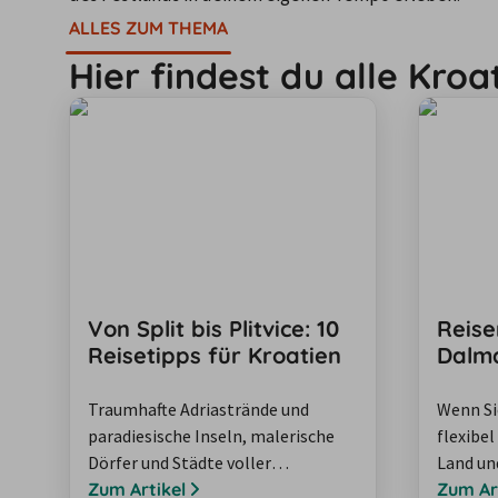
ALLES ZUM THEMA
Hier findest du alle Kroa
Von Split bis Plitvice: 10
Reise
Reisetipps für Kroatien
Dalm
Traumhafte Adriastrände und
Wenn Si
paradiesische Inseln, malerische
flexibel
Dörfer und Städte voller
Land un
Sehenswürdigkeiten – kein Wunder,
Zum Artikel
möchten
Zum Ar