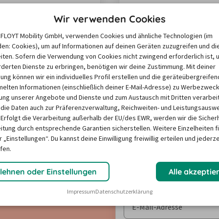
t dem Auto durch Kroatien.
beliebtesten Urlaubsregion
Wir verwenden Cookies
inen Städtchen und die
allem die Badeorte im Wes
Mehr anzeigen
len in Dalmatien mit
ihren Kiesstränden locken
e FLOYT Mobility GmbH, verwenden Cookies und ähnliche Technologien (im
üsten-Flair versprühen so
Sonnenhungrige und
en: Cookies), um auf Informationen auf deinen Geräten zuzugreifen und di
arme, dass Sie bestimmt
Wassersportler an. Die Tour,
iten. Sofern die Verwendung von Cookies nicht zwingend erforderlich ist, 
 bleiben möchten. Hier
Ihnen hier vorschlage, hat 
derten Dienste zu erbringen, benötigen wir deine Zustimmung. Mit deiner
igung können wir ein individuelles Profil erstellen und die geräteübergreifen
be ich eine tolle Route für
allem etwas zu bieten: Gesc
lten Informationen (einschließlich deiner E-Mail-Adresse) zu Werbezweck
 der Sie viel Abwechslung
Natur, Aktivitäten und Strä
ng unserer Angebote und Dienste und zum Austausch mit Dritten verarbeit
en Stadt…
Start ist in Pula.…
die Daten auch zur Präferenzverwaltung, Reichweiten- und Leistungsausw
 Erfolgt die Verarbeitung außerhalb der EU/des EWR, werden wir die Sicher
itung durch entsprechende Garantien sicherstellen. Weitere Einzelheiten f
 „Einstellungen“. Du kannst deine Einwilligung freiwillig erteilen und jederze
fen.
lehnen oder Einstellungen
Alle akzeptie
melden!
Impressum
Datenschutzerklärung