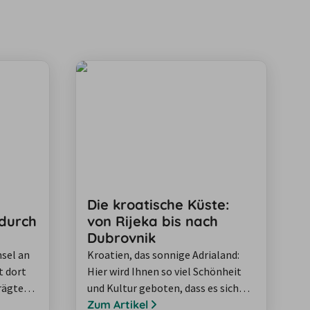
Die kroatische Küste:
 durch
von Rijeka bis nach
Dubrovnik
nsel an
Kroatien, das sonnige Adrialand:
t dort
Hier wird Ihnen so viel Schönheit
rägten
und Kultur geboten, dass es sich
lohnt, die ganze herrliche Küste
Zum Artikel