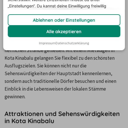
Nordwestteil der Sundainsel Borneo. Wer seinen Urlaub 
„Einstellungen“. Du
kannst deine Einwilligung freiwillig
mit dem Mietwagen in Kota Kinabalu verbringt, kann viel 
erteilen und jederzeit
widerrufen.
erleben. In der näheren Umgebung gibt es zahlreiche 
Ablehnen oder Einstellungen
Angebote für Aktivurlauber. Naturfreunde können die 
Alle akzeptieren
artenreiche Flora und Fauna der Insel entdecken, 
Sonnenanbeter können fernab vom Massentourismus die 
Impressum
Datenschutzerklärung
herrlichen Strände genießen. Mit einem Mietwagen in 
Kota Kinabalu gelangen Sie flexibel zu den schönsten 
Ausflugszielen. Sie können nicht nur die 
Sehenswürdigkeiten der Hauptstadt kennenlernen, 
sondern auch traditionelle Dörfer besuchen und einen 
Einblick in die Lebensweisen der lokalen Stämme 
gewinnen. 
Attraktionen und Sehenswürdigkeiten
in Kota Kinabalu