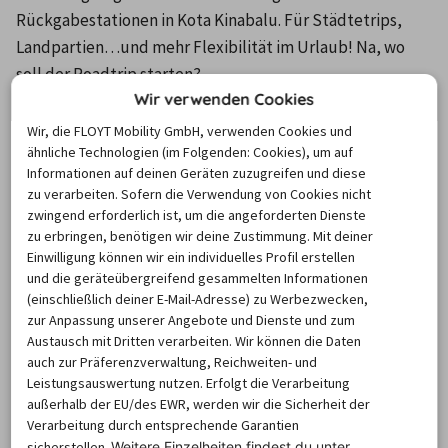
Rückgabestationen in Kota Kinabalu. Für Städtetrips, 
Landpartien…und mehr Flexibilität im Urlaub! Na, wo 
soll der Roadtrip starten?
Wir verwenden Cookies
Wir, die FLOYT Mobility GmbH, verwenden Cookies und
Um die Karte und die Stationsinformationen
ähnliche Technologien (im Folgenden: Cookies), um auf
anzuzeigen, aktiviere bitte Cookies.
Informationen auf deinen Geräten zuzugreifen und diese
zu verarbeiten. Sofern die Verwendung von Cookies nicht
Klicke hier, um deine Cookie-Einstellungen zu
zwingend erforderlich ist, um die angeforderten Dienste
verwalten.
zu erbringen, benötigen wir deine Zustimmung. Mit deiner
Einwilligung können wir ein individuelles Profil erstellen
und die geräteübergreifend gesammelten Informationen
(einschließlich deiner E-Mail-Adresse) zu Werbezwecken,
Mietwagen Kota Kinabalu
zur Anpassung unserer Angebote und Dienste und zum
Preisvergleich
Austausch mit Dritten verarbeiten. Wir können die Daten
auch zur Präferenzverwaltung, Reichweiten- und
Leistungsauswertung nutzen. Erfolgt die Verarbeitung
außerhalb der EU/des EWR, werden wir die Sicherheit der
Kota Kinabalu ist die Hauptstadt des malaysischen 
Verarbeitung durch entsprechende Garantien
Bundesstaates Sabah. Die Stadt befindet sich auf dem 
sicherstellen.
Weitere Einzelheiten findest du unter