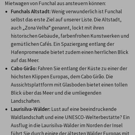
Mietwagen von Funchal aus ansteuern können:
Funchals Altstadt:
 Wenig verwunderlich ist Funchal 
selbst das erste Ziel auf unserer Liste. Die Altstadt, 
auch „Zona Velha“ genannt, lockt mit ihren 
historischen Gebäude, farbenfrohen Kunstwerken und 
gemütlichen Cafés. Ein Spaziergang entlang der 
Hafenpromenade bietet zudem einen herrlichen Blick 
auf das Meer.
Cabo Girão:
 Fahren Sie entlang der Küste zu einer der 
höchsten Klippen Europas, dem Cabo Girão. Die 
Aussichtsplattform mit Glasboden bietet einen tollen 
Blick über das Meer und die umliegenden 
Landschaften.
Laurisilva-Wälder:
 Lust auf eine beeindruckende 
Waldlandschaft und eine UNESCO-Welterbestätte? Ein 
Ausflug in die Laurisilva-Wälder im Norden der Insel 
führt Sie durch einige der ältesten Wälder Europas mit 