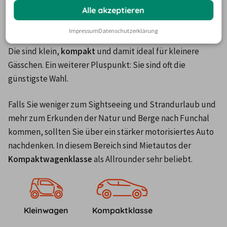
entschieden haben, geht es ans Eingemachte. Welcher 
Alle akzeptieren
Mietwagen darf es sein? Auf unserer Plattform werden 
Impressum
Datenschutzerklärung
vor allem 
Economy-Fahrzeuge
 gerne für Madeira gewählt. 
Die sind klein, 
kompakt
 und damit ideal für kleinere 
Gässchen. Ein weiterer Pluspunkt: Sie sind oft die 
günstigste Wahl.
Falls Sie weniger zum Sightseeing und Strandurlaub und 
mehr zum Erkunden der Natur und Berge nach Funchal 
kommen, sollten Sie über ein stärker motorisiertes Auto 
nachdenken. In diesem Bereich sind Mietautos der 
Kompaktwagenklasse
 als Allrounder sehr beliebt.
Kleinwagen
Kompaktklasse