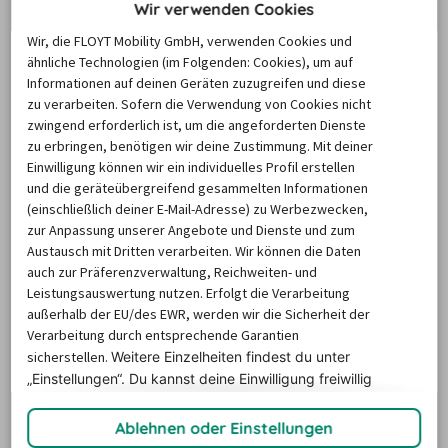
Wir verwenden Cookies
weiter verfeinern.
Wir, die FLOYT Mobility GmbH, verwenden Cookies und
BUCHUNGSTIPPS
ähnliche Technologien (im Folgenden: Cookies), um auf
Informationen auf deinen Geräten zuzugreifen und diese
zu verarbeiten. Sofern die Verwendung von Cookies nicht
zwingend erforderlich ist, um die angeforderten Dienste
zu erbringen, benötigen wir deine Zustimmung. Mit deiner
Wissenswertes zur
Einwilligung können wir ein individuelles Profil erstellen
Autovermietung in Funchal
und die geräteübergreifend gesammelten Informationen
(einschließlich deiner E-Mail-Adresse) zu Werbezwecken,
zur Anpassung unserer Angebote und Dienste und zum
Austausch mit Dritten verarbeiten. Wir können die Daten
auch zur Präferenzverwaltung, Reichweiten- und
Fahrzeugtypen
Autovermietungen
Extras
Leistungsauswertung nutzen. Erfolgt die Verarbeitung
außerhalb der EU/des EWR, werden wir die Sicherheit der
Abholstationen
Verarbeitung durch entsprechende Garantien
sicherstellen.
Weitere Einzelheiten findest du unter
Beliebte Mietautos in Funchal
„Einstellungen“. Du
kannst deine Einwilligung freiwillig
erteilen und jederzeit
widerrufen.
Ablehnen oder Einstellungen
Sobald Sie sich für eine Autovermietung in Funchal 