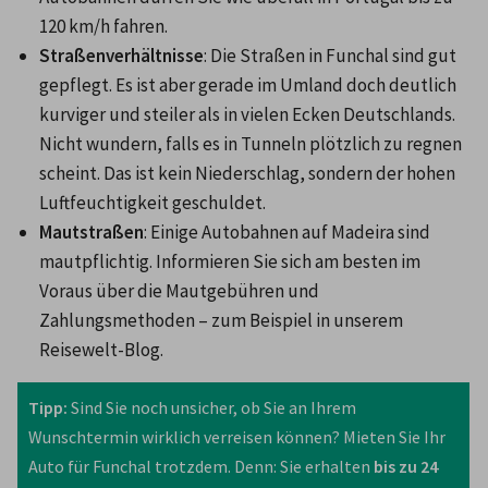
120 km/h fahren.
Straßenverhältnisse
: Die Straßen in Funchal sind gut 
gepflegt. Es ist aber gerade im Umland doch deutlich 
kurviger und steiler als in vielen Ecken Deutschlands. 
Nicht wundern, falls es in Tunneln plötzlich zu regnen 
scheint. Das ist kein Niederschlag, sondern der hohen 
Luftfeuchtigkeit geschuldet.
Mautstraßen
: Einige Autobahnen auf Madeira sind 
mautpflichtig. Informieren Sie sich am besten im 
Voraus über die Mautgebühren und 
Zahlungsmethoden – zum Beispiel in unserem 
Reisewelt-Blog.
Tipp:
 Sind Sie noch unsicher, ob Sie an Ihrem 
Wunschtermin wirklich verreisen können? Mieten Sie Ihr 
Auto für Funchal trotzdem. Denn: Sie erhalten 
bis zu 24 